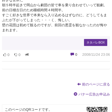
好きな世界だ
朝５時半起きで岡山から劇団の皆で車を乗り合わせていって観劇。
前の日稽古日のため睡眠時間４時間半。
すごく好きな世界で本来なら入り込めるはずなのに、どうしてもま
ぶたが下がってしまった・・・く、悔しい。
壁の花団は初めて観るのですが、前回の悪霊を観なかったのが悔や
まれます。
ネタバレBOX
0
2008/11/24 23:06
0
0
前のページに戻る
バナー広告お申込み
このページのQRコードです。