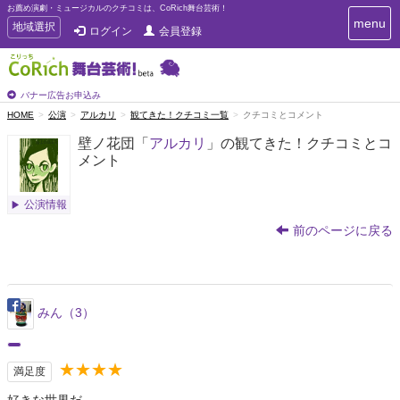
お薦め演劇・ミュージカルのクチコミは、CoRich舞台芸術！
T
menu
T
地域選択
ログイン
会員登録
o
o
g
g
g
g
l
l
バナー広告お申込み
e
e
HOME
公演
アルカリ
観てきた！クチコミ一覧
クチコミとコメント
n
n
a
壁ノ花団「
アルカリ
」の観てきた！クチコミとコ
a
v
メント
i
v
g
i
a
g
公演情報
t
a
i
前のページに戻る
t
o
n
i
o
n
みん（3）
★★★★
満足度