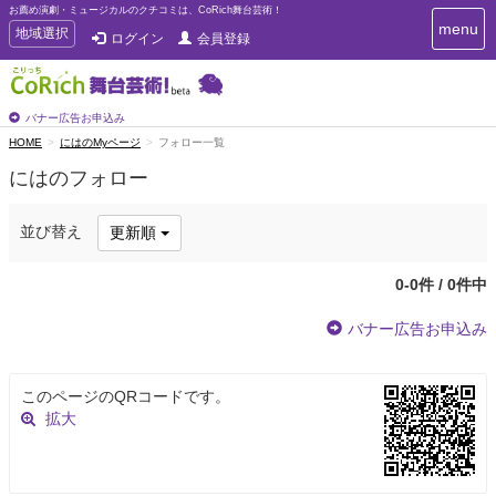
お薦め演劇・ミュージカルのクチコミは、CoRich舞台芸術！
T
menu
T
地域選択
ログイン
会員登録
o
o
g
g
g
g
l
l
バナー広告お申込み
e
e
HOME
にはのMyページ
フォロー一覧
n
n
a
にはのフォロー
a
v
i
v
g
i
並び替え
更新順
a
g
t
a
i
0-0件 / 0件中
t
o
n
i
バナー広告お申込み
o
n
このページのQRコードです。
拡大