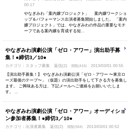
00:17
やなぎみわ「案内嬢プロジェクト」 案内嬢ワークショ
ップ＆パフォーマンス出演者募集開始しました。 「案内
嬢プロジェクト」では、やなぎみわの作品の重要なモチ
ーフである案内嬢を育成する短...
やなぎみわ演劇公演「ゼロ・アワー」演出助手募
集！●締切3／10●
カテゴリ：スタッフ募集
返信(2)
2013/03/01 00:55
閲覧(416)
【演出助手募集！】 やなぎみわ演劇公演「ゼロ・アワー 〜東京ロ
ーズ最後のテープ〜」（仮題）の演出助手をして下さる方を募集し
ます。 ご興味ある方は、下記メールへご連絡をお願いいたしま
す。 ...
やなぎみわ演劇公演「ゼロ・アワー」オーディショ
ン参加者募集！●締切3／10●
カテゴリ：出演者募集
返信(2)
2013/03/01 00:52
閲覧(564)