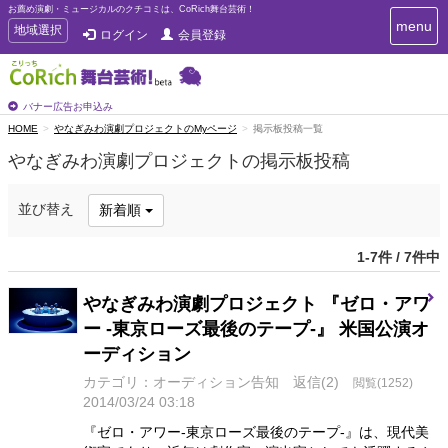
お薦め演劇・ミュージカルのクチコミは、CoRich舞台芸術！
T
menu
T
地域選択
ログイン
会員登録
o
o
g
g
g
g
l
l
バナー広告お申込み
e
e
HOME
やなぎみわ演劇プロジェクトのMyページ
掲示板投稿一覧
n
n
a
やなぎみわ演劇プロジェクトの掲示板投稿
a
v
i
v
g
i
並び替え
新着順
a
g
t
a
i
1-7件 / 7件中
t
o
n
i
やなぎみわ演劇プロジェクト 『ゼロ・アワ
o
n
ー -東京ローズ最後のテープ-』 米国公演オ
ーディション
カテゴリ：オーディション告知
返信(2)
閲覧(1252)
2014/03/24 03:18
『ゼロ・アワー-東京ローズ最後のテープ-』は、現代美