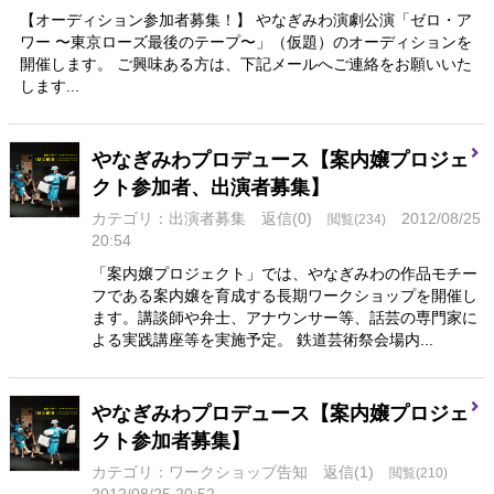
【オーディション参加者募集！】 やなぎみわ演劇公演「ゼロ・ア
ワー 〜東京ローズ最後のテープ〜」（仮題）のオーディションを
開催します。 ご興味ある方は、下記メールへご連絡をお願いいた
します...
やなぎみわプロデュース【案内嬢プロジェ
クト参加者、出演者募集】
カテゴリ：出演者募集
返信(0)
2012/08/25
閲覧(234)
20:54
「案内嬢プロジェクト」では、やなぎみわの作品モチー
フである案内嬢を育成する長期ワークショップを開催し
ます。講談師や弁士、アナウンサー等、話芸の専門家に
よる実践講座等を実施予定。 鉄道芸術祭会場内...
やなぎみわプロデュース【案内嬢プロジェ
クト参加者募集】
カテゴリ：ワークショップ告知
返信(1)
閲覧(210)
2012/08/25 20:52