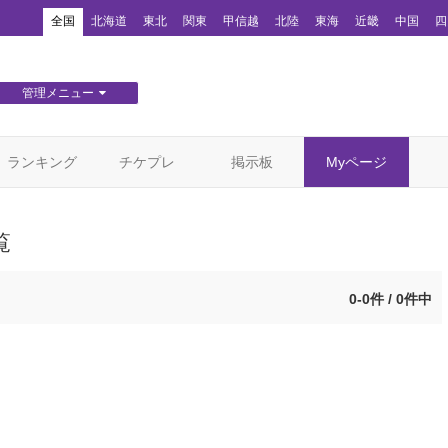
！
全国
北海道
東北
関東
甲信越
北陸
東海
近畿
中国
四
管理メニュー
団体WEBサイト管理
顧客管理
ランキング
チケプレ
掲示板
Myページ
覧
0-0件 / 0件中