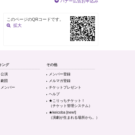
バナー広告お申込み
このページのQRコードです。
拡大
キング
その他
目公演
メンバー登録
目劇団
メルマガ登録
目メンバー
チケットプレゼント
ヘルプ
★こりっちチケット！
（チケット管理システム）
★keicoba [new!]
（演劇が生まれる場所から。）