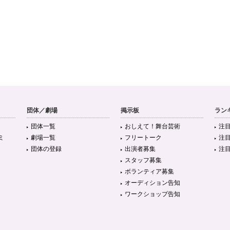
団体／劇場
掲示板
ラン
団体一覧
おしえて！舞台芸術
注
ミ
劇場一覧
フリートーク
注
団体の登録
出演者募集
注
スタッフ募集
ボランティア募集
オーディション告知
ワークショップ告知