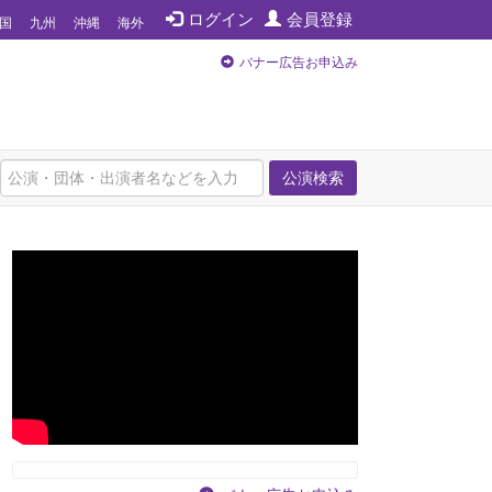
ログイン
会員登録
国
九州
沖縄
海外
バナー広告お申込み
公演検索