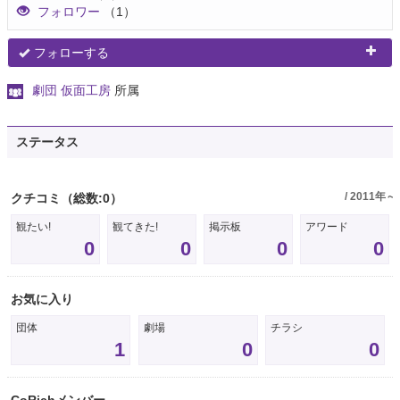
フォロワー
（1）
フォローする
劇団 仮面工房
所属
ステータス
/ 2011年～
クチコミ
（総数:0）
観たい!
観てきた!
掲示板
アワード
0
0
0
0
お気に入り
団体
劇場
チラシ
1
0
0
CoRichメンバー