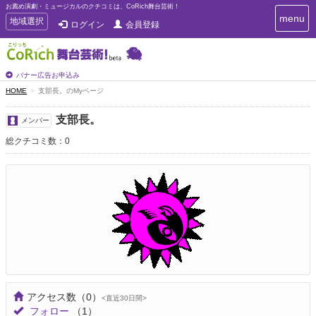
お薦め演劇・ミュージカルのクチコミは、CoRich舞台芸術！
T
menu
T
地域選択
ログイン
会員登録
o
o
g
g
g
g
l
l
バナー広告お申込み
e
e
HOME
支部長。のMyページ
n
n
a
a
v
支部長。
メンバー
i
v
g
総クチコミ数：0
i
a
g
t
a
i
t
o
n
i
o
n
アクセス数
（0）
<直近30日間>
フォロー
（1）