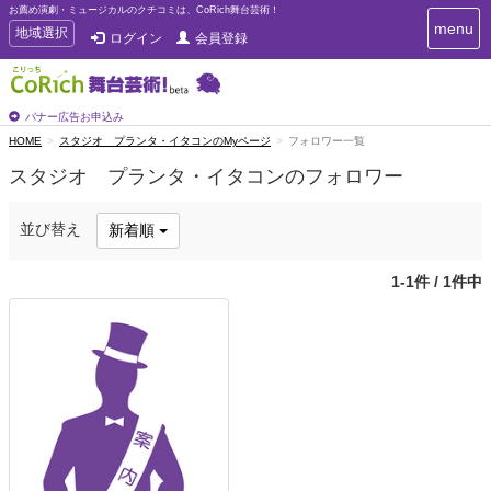
お薦め演劇・ミュージカルのクチコミは、CoRich舞台芸術！
T
menu
T
地域選択
ログイン
会員登録
o
o
g
g
g
g
l
l
バナー広告お申込み
e
e
HOME
スタジオ プランタ・イタコンのMyページ
フォロワー一覧
n
n
a
スタジオ プランタ・イタコンのフォロワー
a
v
i
v
g
i
並び替え
新着順
a
g
t
a
i
1-1件 / 1件中
t
o
n
i
o
n