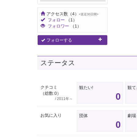
アクセス数
（4）
<直近30日間>
フォロー
（1）
フォロワー
（1）
フォローする
ステータス
クチコミ
観たい!
観て
（総数:0）
0
/ 2011年～
お気に入り
団体
劇場
0