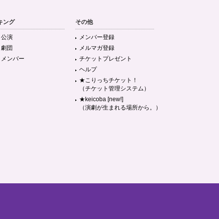
キング
その他
目公演
メンバー登録
目劇団
メルマガ登録
目メンバー
チケットプレゼント
ヘルプ
★こりっちチケット！
（チケット管理システム）
★keicoba [new!]
（演劇が生まれる場所から。）