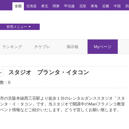
！
全国
北海道
東北
関東
甲信越
北陸
東海
近畿
中国
四
管理メニュー
団体WEBサイト管理
顧客管理
ランキング
チケプレ
掲示板
Myページ
スタジオ プランタ・イタコン
ー
数：0
市の京阪本線西三荘駅より徒歩１分のレンタルダンススタジオ「スタ
ンタ・イ・タコン」です。当スタジオで開講中のMariフラメンコ教室
ベント情報などご紹介いたします。どうぞ宜しくお願い致します。