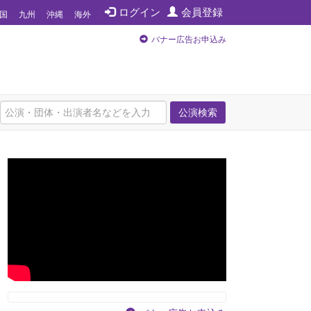
ログイン
会員登録
国
九州
沖縄
海外
バナー広告お申込み
公演検索