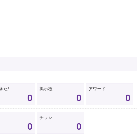
きた!
掲示板
アワード
0
0
0
チラシ
0
0