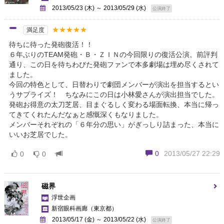
2013/05/23 (木) ～ 2013/05/29 (水)
公演終了
★★★★★
満足度
待ちに待った発砲復活！！
６年ぶりのTEAM発砲・Ｂ・ＺＩＮの今回限りの復活公演。前評判
通り、この日を待ちわびた発砲ファンで本多劇場は埋め尽くされて
ました。
今回の特色として、日替わりで劇団メンバーが演出を担当するとい
うサプライズ！ ちなみにこの日は小林愛さんが演出担当でした。
発砲お得意の太刀芝居、目まぐるしく変わる場面転換、本当に帰っ
てきてくれたんだなぁと感慨深くもなりました。
メンバーそれぞれの「６年分の思い」がぎっしり詰まった、本当に
いいお芝居でした。
0
2013/05/27 22:29
0
0
磁界
浮世企画
新宿眼科画廊
（東京都）
2013/05/17 (金) ～ 2013/05/22 (水)
公演終了