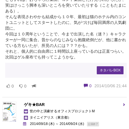
実はけっこう脚本も深いところを突いていたりする（こともたまに
ある）。
そんな表現さわやかも結成から１０年、最初は猫のホテル内のコン
トユニットとしてスタートしたのに、気がづけば毎回満席の人気劇
団に。
今回は１０周年ということで、今まで出演した名（迷？）キャラク
ターが一同に集合。昔からのなじみなら抱腹絶倒だが、他に書かれ
ている方もいたが、所見の人には？？？かも。
それと、個人的に自由席に１時間以上座っているのは正直つらい。
次回はゲル座布でも持ってこようかな。
ネタバレBOX
0
2014/10/06 21:44
0
0
ゲキ★BAR
世の中と演劇するオフィスプロジェクトM
タイニイアリス
（東京都）
2014/09/18 (木) ～ 2014/09/24 (水)
公演終了