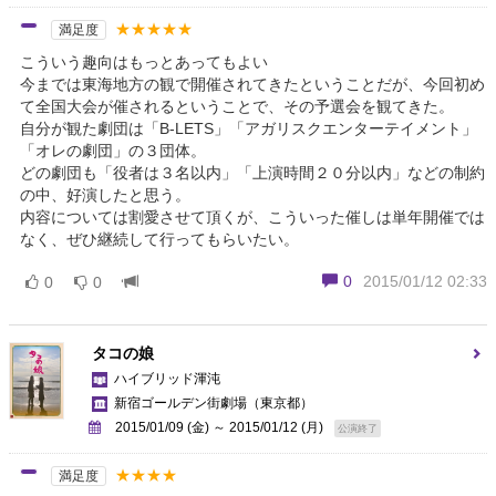
★★★★★
満足度
こういう趣向はもっとあってもよい
今までは東海地方の観で開催されてきたということだが、今回初め
て全国大会が催されるということで、その予選会を観てきた。
自分が観た劇団は「B‐LETS」「アガリスクエンターテイメント」
「オレの劇団」の３団体。
どの劇団も「役者は３名以内」「上演時間２０分以内」などの制約
の中、好演したと思う。
内容については割愛させて頂くが、こういった催しは単年開催では
なく、ぜひ継続して行ってもらいたい。
0
2015/01/12 02:33
0
0
タコの娘
ハイブリッド渾沌
新宿ゴールデン街劇場
（東京都）
2015/01/09 (金) ～ 2015/01/12 (月)
公演終了
★★★★
満足度