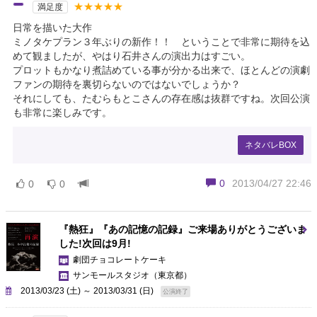
★★★★★
満足度
日常を描いた大作
ミノタケプラン３年ぶりの新作！！ ということで非常に期待を込
めて観ましたが、やはり石井さんの演出力はすごい。
プロットもかなり煮詰めている事が分かる出来で、ほとんどの演劇
ファンの期待を裏切らないのではないでしょうか？
それにしても、たむらもとこさんの存在感は抜群ですね。次回公演
も非常に楽しみです。
ネタバレBOX
0
2013/04/27 22:46
0
0
『熱狂』『あの記憶の記録』ご来場ありがとうございま
した!次回は9月!
劇団チョコレートケーキ
サンモールスタジオ
（東京都）
2013/03/23 (土) ～ 2013/03/31 (日)
公演終了