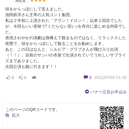
★★★★
満足度
頭をからっぽにして笑えました。
池田鉄洋さん主宰の人気コント集団。
私は２年前に上演された「アラン！ドロン！」以来２回目でした
が、今回もいい意味で｢くだらない笑い｣を存分に楽しめる内容でし
た。
表現さわやかの演劇は身構えて観るものではなく、リラックスした
状態で、頭をからっぽにして観ることをお勧めします。
あと、この日はなんと、シルビア・グラブさんが飛び入り出演
（！！）。自前のサンバの衣装で出演されていてうれしいサプライ
ズまでありました。
次回公演も観に行きます！！
0
2012/07/02 01:30
0
0
バナー広告お申込み
このページのQRコードです。
拡大