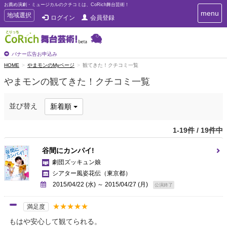
お薦め演劇・ミュージカルのクチコミは、CoRich舞台芸術！
T
menu
T
地域選択
ログイン
会員登録
o
o
g
g
g
g
l
l
バナー広告お申込み
e
e
HOME
やまモンのMyページ
観てきた！クチコミ一覧
n
n
a
やまモンの観てきた！クチコミ一覧
a
v
i
v
g
i
並び替え
新着順
a
g
t
a
i
1-19件 / 19件中
t
o
n
i
谷間にカンパイ!
o
劇団ズッキュン娘
n
シアター風姿花伝
（東京都）
2015/04/22 (水) ～ 2015/04/27 (月)
公演終了
★★★★★
満足度
もはや安心して観てられる。