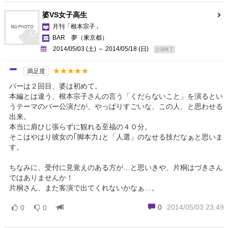
婆VS女子高生
月刊「根本宗子」
BAR 夢
（東京都）
2014/05/03 (土) ～ 2014/05/18 (日)
公演終了
★★★★★
満足度
バーは２回目、婆は初めて。
本編とは違う、根本宗子さんの言う「くだらないこと」を演るとい
うテーマのバー公演だが、やっぱりすごいな、この人、と思わせる
出来。
本当に肩ひじ張らずに観れる至福の４０分。
そこはやはり彼女の｢脚本力｣と「人選」のなせる技だなぁと思いま
す。
ちなみに、受付に見覚えのある方が…と思いきや、片桐はづきさん
ではありませんか！
片桐さん、また客演で出てくれないかなぁ…。
0
2014/05/03 23:49
0
0