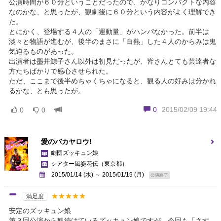
公演時間が６０分ということだったので、かなりコンパクトな内容
なのかな、と思ったが、観劇後に６０分という内容がよく理解でき
た。
とにかく、登場する４人の「運動量」がハンパなかった。前半は
淡々と物語が進むが、後半のまさに「白熱」した４人のからみは鬼
気迫るものがあった。
出演者は墨井鯨子さん以外は初見だったが、皆さんとても芸達者な
方たちばかりで感心させられた。
ただ、ここまで後半めちゃくちゃになると、観る人の好みは分かれ
るかな、とも思ったが。
0
2015/02/09 19:44
0
0
愛のバカヤロウ!
劇団ズッキュン娘
シアター風姿花伝
（東京都）
2015/01/14 (水) ～ 2015/01/19 (月)
公演終了
★★★★★
満足度
安定のズッキュン娘
第３回公演から観続けているズッキュン娘ですが、今回も「さす