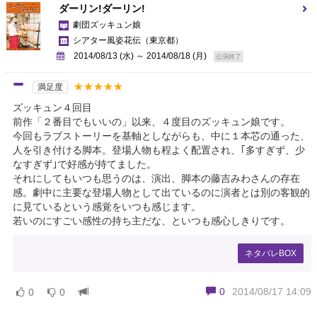
ダーリン!ダーリン!
劇団ズッキュン娘
シアター風姿花伝
（東京都）
2014/08/13 (水) ～ 2014/08/18 (月)
公演終了
★★★★★
満足度
ズッキュン４回目
前作「２番目でもいいの」以来、４度目のズッキュン娘です。
今回もラブストーリーを基軸としながらも、中に１本芯の通った、
人を引き付ける脚本。登場人物も程よく配置され、｢多すぎず、少
なすぎず｣で好感が持てました。
それにしてもいつも思うのは、演出、脚本の藤吉みわさんの存在
感。劇中に主要な登場人物として出ているのに演者とは別の客観的
に見ているという感覚をいつも感じます。
若いのにすごい感性の持ち主だな、といつも感心しきりです。
ネタバレBOX
0
2014/08/17 14:09
0
0