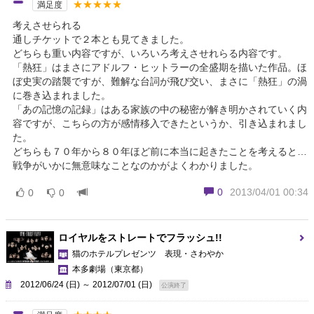
★★★★★
満足度
考えさせられる
通しチケットで２本とも見てきました。
どちらも重い内容ですが、いろいろ考えさせれらる内容です。
「熱狂」はまさにアドルフ・ヒットラーの全盛期を描いた作品。ほ
ぼ史実の踏襲ですが、難解な台詞が飛び交い、まさに「熱狂」の渦
に巻き込まれました。
「あの記憶の記録」はある家族の中の秘密が解き明かされていく内
容ですが、こちらの方が感情移入できたというか、引き込まれまし
た。
どちらも７０年から８０年ほど前に本当に起きたことを考えると…
戦争がいかに無意味なことなのかがよくわかりました。
0
2013/04/01 00:34
0
0
ロイヤルをストレートでフラッシュ!!
猫のホテルプレゼンツ 表現・さわやか
本多劇場
（東京都）
2012/06/24 (日) ～ 2012/07/01 (日)
公演終了