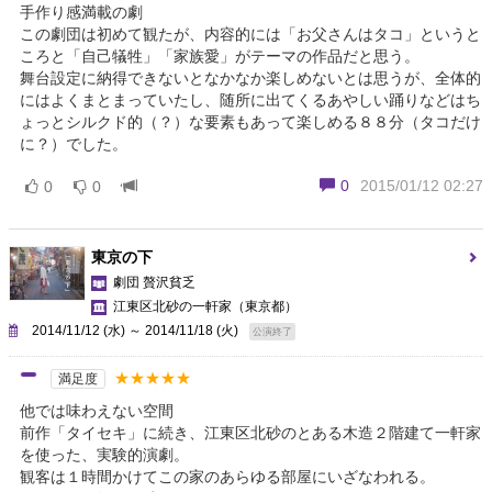
手作り感満載の劇
この劇団は初めて観たが、内容的には「お父さんはタコ」というと
ころと「自己犠牲」「家族愛」がテーマの作品だと思う。
舞台設定に納得できないとなかなか楽しめないとは思うが、全体的
にはよくまとまっていたし、随所に出てくるあやしい踊りなどはち
ょっとシルクド的（？）な要素もあって楽しめる８８分（タコだけ
に？）でした。
0
2015/01/12 02:27
0
0
東京の下
劇団 贅沢貧乏
江東区北砂の一軒家
（東京都）
2014/11/12 (水) ～ 2014/11/18 (火)
公演終了
★★★★★
満足度
他では味わえない空間
前作「タイセキ」に続き、江東区北砂のとある木造２階建て一軒家
を使った、実験的演劇。
観客は１時間かけてこの家のあらゆる部屋にいざなわれる。