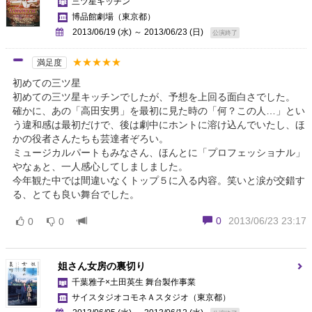
三ツ星キッチン
博品館劇場
（東京都）
2013/06/19 (水) ～ 2013/06/23 (日)
公演終了
★★★★★
満足度
初めての三ツ星
初めての三ツ星キッチンでしたが、予想を上回る面白さでした。
確かに、あの「高田安男」を最初に見た時の「何？この人…」とい
う違和感は最初だけで、後は劇中にホントに溶け込んでいたし、ほ
かの役者さんたちも芸達者ぞろい。
ミュージカルパートもみなさん、ほんとに「プロフェッショナル」
やなぁと、一人感心してしましました。
今年観た中では間違いなくトップ５に入る内容。笑いと涙が交錯す
る、とても良い舞台でした。
0
2013/06/23 23:17
0
0
姐さん女房の裏切り
千葉雅子×土田英生 舞台製作事業
サイスタジオコモネＡスタジオ
（東京都）