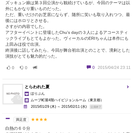
ズッキュン娘は第３回公演から観続けているが、今回のテーマは以
外にもかなり重いものだった。
ただ、重いだけのお芝居にならず、随所に笑いも取り入れつつ、最
後にはホロリとさせる。
さすがの内容でした。
アフターイベントに登場したChu's dayの３人によるアコースティ
ックライブもとてもよかった。ヴィーカルのERIちゃんは本作にも
上田みほ役で出演。
終演後に話してみたら、今回が舞台初出演とのことで、溌剌とした
演技がとても魅力的だった。
0
2015/04/24 23:11
0
0
とらわれた夏
ほりぶん
ムーブ町屋4階ハイビジョンルーム
（東京都）
2015/01/29 (木) ～ 2015/02/11 (水)
公演終了
★★★★
満足度
白熱の６０分