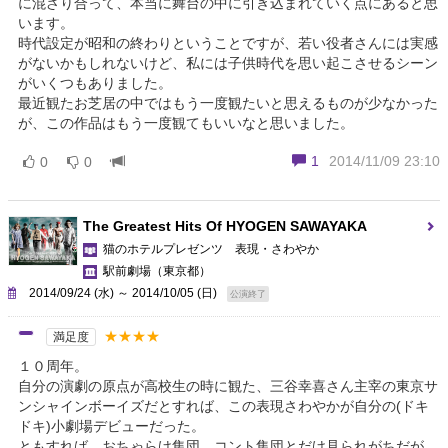
に混ざり合って、本当に舞台の中に引き込まれていく点にあると思
います。
時代設定が昭和の終わりということですが、若い役者さんには実感
がないかもしれないけど、私には子供時代を思い起こさせるシーン
がいくつもありました。
最近観たお芝居の中ではもう一度観たいと思えるものが少なかった
が、この作品はもう一度観てもいいなと思いました。
1
2014/11/09 23:10
0
0
The Greatest Hits Of HYOGEN SAWAYAKA
猫のホテルプレゼンツ 表現・さわやか
駅前劇場
（東京都）
2014/09/24 (水) ～ 2014/10/05 (日)
公演終了
★★★★
満足度
１０周年。
自分の演劇の原点が高校生の時に観た、三谷幸喜さん主宰の東京サ
ンシャインボーイズだとすれば、この表現さわやかが自分の(ドキ
ドキ)小劇場デビューだった。
ともすれば、おちゃらけ集団、コント集団とだけ見られがちだが、