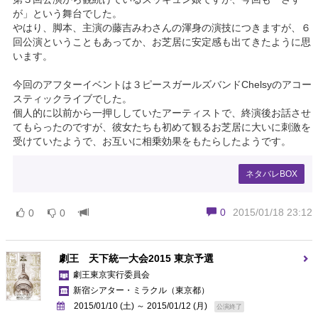
が」という舞台でした。
やはり、脚本、主演の藤吉みわさんの渾身の演技につきますが、６
回公演ということもあってか、お芝居に安定感も出てきたように思
います。
今回のアフターイベントは３ピースガールズバンドChelsyのアコー
スティックライブでした。
個人的に以前から一押ししていたアーティストで、終演後お話させ
てもらったのですが、彼女たちも初めて観るお芝居に大いに刺激を
受けていたようで、お互いに相乗効果をもたらしたようです。
ネタバレBOX
0
2015/01/18 23:12
0
0
劇王 天下統一大会2015 東京予選
劇王東京実行委員会
新宿シアター・ミラクル
（東京都）
2015/01/10 (土) ～ 2015/01/12 (月)
公演終了