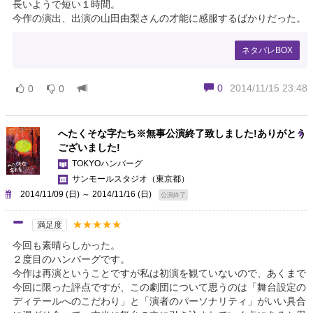
長いようで短い１時間。
今作の演出、出演の山田由梨さんの才能に感服するばかりだった。
ネタバレBOX
0
2014/11/15 23:48
0
0
へたくそな字たち※無事公演終了致しました!ありがとう
ございました!
TOKYOハンバーグ
サンモールスタジオ
（東京都）
2014/11/09 (日) ～ 2014/11/16 (日)
公演終了
★★★★★
満足度
今回も素晴らしかった。
２度目のハンバーグです。
今作は再演ということですが私は初演を観ていないので、あくまで
今回に限った評点ですが、この劇団について思うのは「舞台設定の
ディテールへのこだわり」と「演者のパーソナリティ」がいい具合