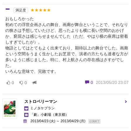
★★★★★
満足度
おもしろかった
初めての浮世企画さんの舞台、画廊が舞台ということで、それなり
の狭さは予想していたけど、思ったよりも横に長い空間のおかげ
か、窮屈さは感じらせませんでした（ただ、やはり横の座席は密着
しすぎでしたが）。
物語としてはとてもよく出来ており、期待以上の舞台でした。画廊
という空間をうまく生かしたお芝居で、演者の方たちも達者な方が
多いように感じました。特に、村上航さんの存在感はさすがでし
た。
いろんな意味で、完敗です。
0
2013/05/20 23:07
0
0
ストロベリーマン
ミノタケプラン
「劇」小劇場
（東京都）
2013/04/23 (火) ～ 2013/04/29 (月)
公演終了