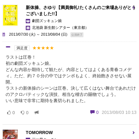
新体操、さゆり【満員御礼!たくさんのご来場ありがとう
ございました!!】
劇団ズッキュン娘
北池袋 新生館シアター
（東京都）
2013/07/30 (火) ～ 2013/08/04 (日)
公演終了
★★★★★
満足度
ラストは圧巻！
初の劇団ズッキュン娘。
どんな内容か期待して観たが、内容としてはよくある青春コメデ
ィ。ただ、約７０分の中ではテンポもよく、終始飽きさせない展
開。
ラストの新体操のシーンは圧巻。決して広くはない舞台であれだけ
のアクロバティックな演技、相当な稽古の賜物でしょう。
いい意味で非常に期待を裏切られました。
0
2013/08/03 10:13
0
0
TOMORROW