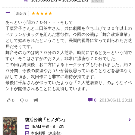
2013/06/05 (水) ～ 2013/06/12 (水)
公演終了
★★★★★
満足度
あっという間の７０分・・・そして
千葉雅子さんと土田英生さん、共に劇団を立ち上げて２０年以上の
ベテランがタッグを組んだ意欲作。今回の公演は「舞台政策事業」
として始められたということで、長期的視野に立って創られたお芝
居だそうです。
舞台そのものは約７０分の２人芝居。時間にするとあっという間で
すが、そこはさすがのお２人。非常に濃密な７０分でした。
この日は終演後、お二方によるトークライブも行われました。約２
０分間、今後の展望やお互いが普段思っていることなどを忌憚なく
話して頂き、次回作にも非常に期待が持てます。
最後に千葉さんが仰っていたような「２人芝居祭り」のようなイベ
ントが開催されることにも期待しています。
0
2013/06/11 23:11
0
0
復活公演「ヒノダン」
TEAM 発砲・B・ZIN
本多劇場
（東京都）