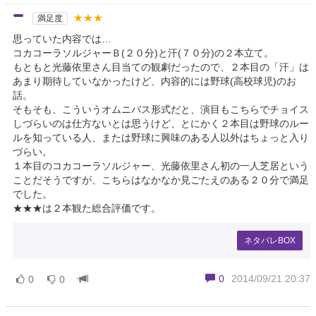
★★★
満足度
思っていた内容では…
コカコーラソルジャーＢ(２０分)と汗(７０分)の２本立て。
もともと光藤依里さん目当ての観劇だったので、２本目の「汗」は
あまり期待していなかったけど、内容的には野球(高校球児)のお
話。
そもそも、こういうオムニバス形式だと、演目もこちらでチョイス
しづらいのは仕方ないとは思うけど、とにかく２本目は野球のルー
ルを知っている人、または野球に興味のある人以外はちょっと入り
づらい。
１本目のコカコーラソルジャー、光藤依里さん初の一人芝居という
ことだそうですが、こちらはなかなか見ごたえのある２０分で満足
でした。
★★★は２本観た総合評価です。
ネタバレBOX
0
2014/09/21 20:37
0
0