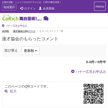
お薦め演劇・ミュージカルのクチコミは、CoRich舞台芸術！
T
menu
T
地域選択
ログイン
会員登録
o
o
g
g
g
g
l
l
バナー広告お申込み
e
e
HOME
漫才協会のMyページ
もらったコメント一覧
n
n
a
漫才協会のもらったコメント
a
v
i
v
g
i
並び替え
更新順
a
g
t
a
i
0-0件 / 0件中
t
o
n
i
バナー広告お申込み
o
n
このページのQRコードです。
拡大