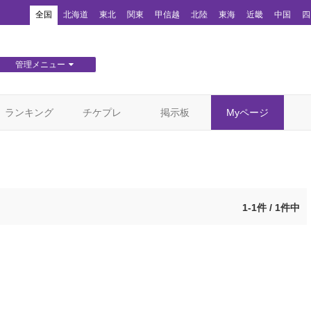
！
全国
北海道
東北
関東
甲信越
北陸
東海
近畿
中国
四
管理メニュー
団体WEBサイト管理
顧客管理
ランキング
チケプレ
掲示板
Myページ
1-1件 / 1件中