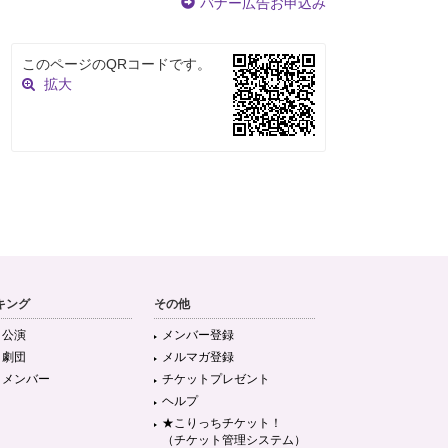
バナー広告お申込み
このページのQRコードです。
拡大
キング
その他
目公演
メンバー登録
目劇団
メルマガ登録
目メンバー
チケットプレゼント
ヘルプ
★こりっちチケット！
（チケット管理システム）