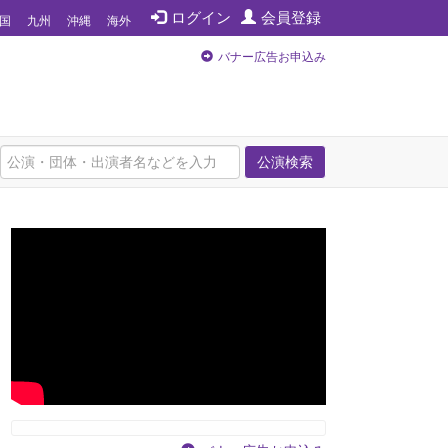
ログイン
会員登録
国
九州
沖縄
海外
バナー広告お申込み
公演検索