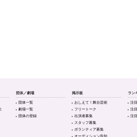
団体／劇場
掲示板
ラン
団体一覧
おしえて！舞台芸術
注
ミ
劇場一覧
フリートーク
注
団体の登録
出演者募集
注
スタッフ募集
ボランティア募集
オーディション告知