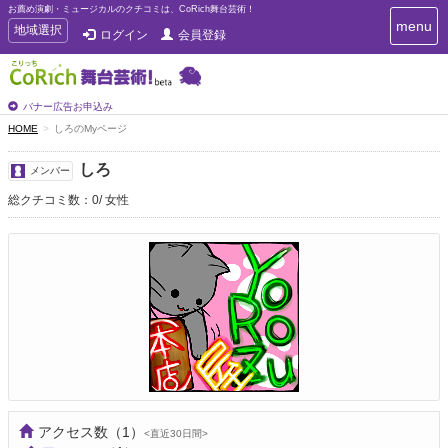
お薦め演劇・ミュージカルのクチコミは、CoRich舞台芸術！
T
menu
T
地域選択
ログイン
会員登録
o
o
g
g
g
g
l
l
バナー広告お申込み
e
e
HOME
しろのMyページ
n
n
a
a
v
しろ
メンバー
i
v
g
総クチコミ数：0
女性
i
a
g
t
a
i
t
o
n
i
o
n
アクセス数
（1）
<直近30日間>