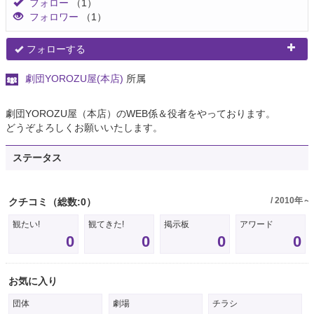
フォロー
（1）
フォロワー
（1）
フォローする
劇団YOROZU屋(本店)
所属
劇団YOROZU屋（本店）のWEB係＆役者をやっております。
どうぞよろしくお願いいたします。
ステータス
/ 2010年～
クチコミ
（総数:0）
観たい!
観てきた!
掲示板
アワード
0
0
0
0
お気に入り
団体
劇場
チラシ