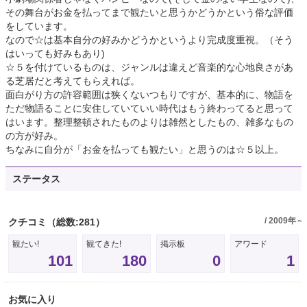
その舞台がお金を払ってまで観たいと思うかどうかという俗な評価
をしています。
なので☆は基本自分の好みかどうかというより完成度重視。（そう
はいっても好みもあり)
☆５を付けているものは、ジャンルは違えど音楽的な心地良さがあ
る芝居だと考えてもらえれば。
面白がり方の許容範囲は狭くないつもりですが、基本的に、物語を
ただ物語ることに安住していていい時代はもう終わってると思って
はいます。整理整頓されたものよりは雑然としたもの、雑多なもの
の方が好み。
ちなみに自分が「お金を払っても観たい」と思うのは☆５以上。
ステータス
/ 2009年～
クチコミ
（総数:281）
観たい!
観てきた!
掲示板
アワード
101
180
0
1
お気に入り