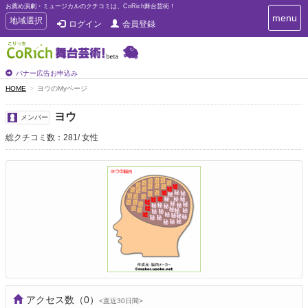
お薦め演劇・ミュージカルのクチコミは、CoRich舞台芸術！
T
menu
T
地域選択
ログイン
会員登録
o
o
g
g
g
g
l
l
バナー広告お申込み
e
e
HOME
ヨウのMyページ
n
n
a
a
v
ヨウ
メンバー
i
v
g
総クチコミ数：281
女性
i
a
g
t
a
i
t
o
n
i
o
n
アクセス数
（0）
<直近30日間>