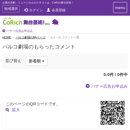
お薦め演劇・ミュージカルのクチコミは、CoRich舞台芸術！
T
menu
T
地域選択
ログイン
会員登録
o
o
g
g
g
g
l
l
バナー広告お申込み
e
e
HOME
パルコ劇場のMyページ
もらったコメント一覧
n
n
a
パルコ劇場のもらったコメント
a
v
i
v
g
i
並び替え
新着順
a
g
t
a
i
0-0件 / 0件中
t
o
n
i
バナー広告お申込み
o
n
このページのQRコードです。
拡大