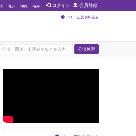
ログイン
会員登録
国
九州
沖縄
海外
バナー広告お申込み
公演検索