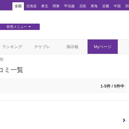
！
全国
北海道
東北
関東
甲信越
北陸
東海
近畿
中国
四
管理メニュー
団体WEBサイト管理
顧客管理
ランキング
チケプレ
掲示板
Myページ
覧
コミ一覧
1-5件 / 5件中