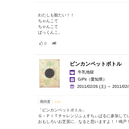
わたしも観たい！！
ちゃんこて
ちゃんこて
ぱっくんこ。
0
ビンカンペットボトル
牛乳地獄
G/Pit
（愛知県）
2011/02/26 (土) ～ 2011/02/
♪♪♪
期待度
「ビンカンペットボトル」
Ｇ－ＰＩＴチャレンジふぇすちぃばるに参加して
おもしろいお芝居に、なると思いますよ！！鳴戸