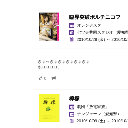
臨界突破ボルチニコフ
オレンヂスタ
七ツ寺共同スタジオ
（愛知
2010/10/29 (金) ～ 2010/10/
きょっきょきょきょきょきょ
あせせせせ。
0
檸檬
劇団「放電家族」
ナンジャーレ
（愛知県）
2010/10/09 (土) ～ 2010/10/