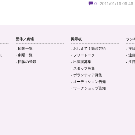
0
2011/01/16 06:46
団体／劇場
掲示板
ラン
団体一覧
おしえて！舞台芸術
注
ミ
劇場一覧
フリートーク
注
団体の登録
出演者募集
注
スタッフ募集
ボランティア募集
オーディション告知
ワークショップ告知