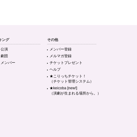
キング
その他
目公演
メンバー登録
目劇団
メルマガ登録
目メンバー
チケットプレゼント
ヘルプ
★こりっちチケット！
（チケット管理システム）
★keicoba [new!]
（演劇が生まれる場所から。）