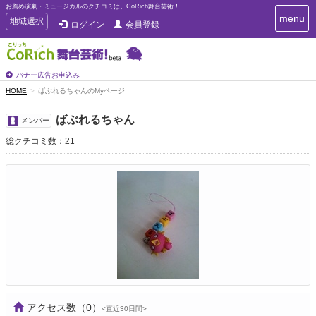
お薦め演劇・ミュージカルのクチコミは、CoRich舞台芸術！
T
menu
T
地域選択
ログイン
会員登録
o
o
g
g
g
g
l
l
バナー広告お申込み
e
e
HOME
ばぶれるちゃんのMyページ
n
n
a
a
v
ばぶれるちゃん
メンバー
i
v
g
総クチコミ数：21
i
a
g
t
a
i
t
o
n
i
o
n
アクセス数
（0）
<直近30日間>