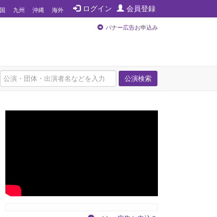
ログイン
会員登録
国
九州
沖縄
海外
バナー広告お申込み
公演検索