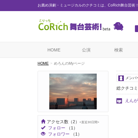
お薦め演劇・ミュージカルのクチコミは、CoRich舞台芸術
HOME
公演
検索
HOME
めろんのMyページ
メンバ
総クチコミ
えんが
アクセス数
（2）
<直近30日間>
フォロー
（1）
フォロワー
（1）