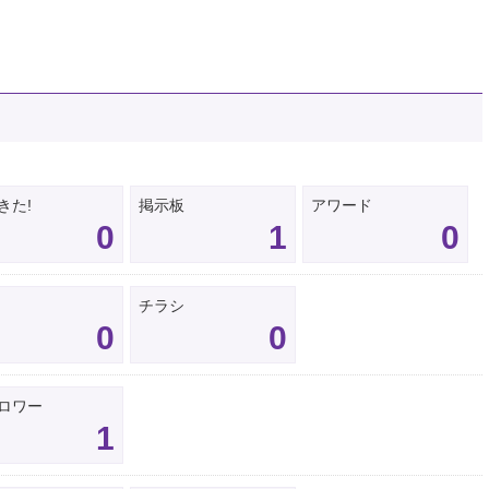
きた!
掲示板
アワード
0
1
0
チラシ
0
0
ロワー
1