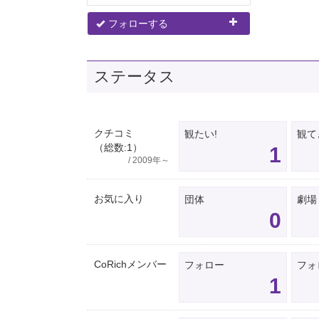
フォローする
ステータス
クチコミ
観たい!
観て
（総数:1）
1
/ 2009年～
お気に入り
団体
劇場
0
CoRichメンバー
フォロー
フォ
1