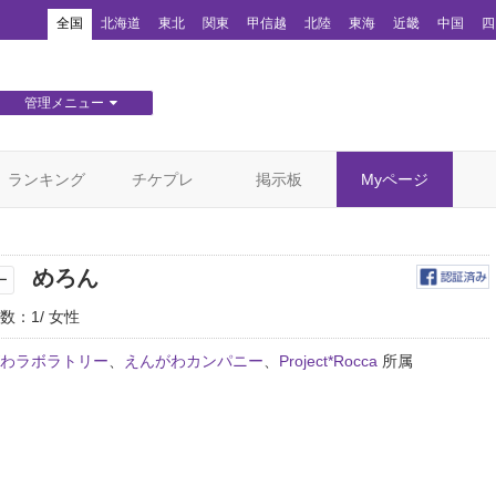
！
全国
北海道
東北
関東
甲信越
北陸
東海
近畿
中国
四
管理メニュー
団体WEBサイト管理
顧客管理
ランキング
チケプレ
掲示板
Myページ
めろん
ー
数：1
女性
わラボラトリー
、
えんがわカンパニー
、
Project*Rocca
所属