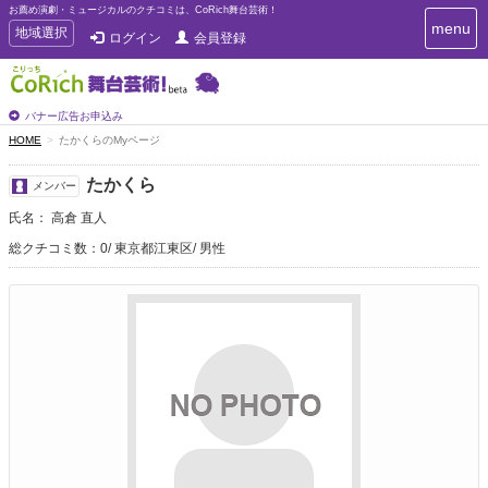
お薦め演劇・ミュージカルのクチコミは、CoRich舞台芸術！
T
menu
T
地域選択
ログイン
会員登録
o
o
g
g
g
g
l
l
バナー広告お申込み
e
e
HOME
たかくらのMyページ
n
n
a
a
v
たかくら
メンバー
i
v
g
氏名： 高倉 直人
i
a
g
総クチコミ数：0
東京都江東区
男性
t
a
i
t
o
n
i
o
n