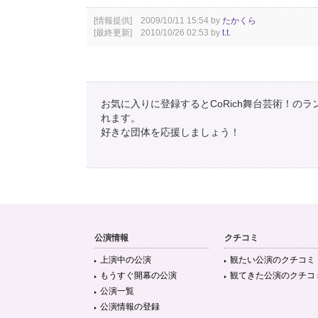
[情報提供] 2009/10/11 15:54 by
たかくら
[最終更新] 2010/10/26 02:53 by
t.t.
お気に入りに登録するとCoRich舞台芸術！の
れます。
好きな団体を応援しましょう！
公演情報
クチコミ
上演中の公演
観たい公演のクチコミ
もうすぐ開幕の公演
観てきた公演のクチコ
公演一覧
公演情報の登録