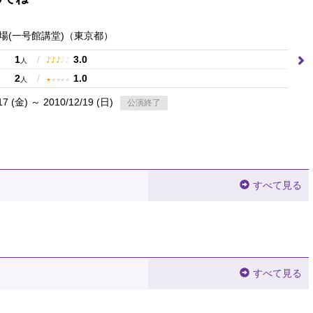
場(一号館講堂)
（東京都）
1
/
3.0
♪
♪
♪
♪
♪
人
2
/
1.0
★
★
★
★
★
人
17 (金) ～ 2010/12/19 (日)
公演終了
すべて見る
すべて見る