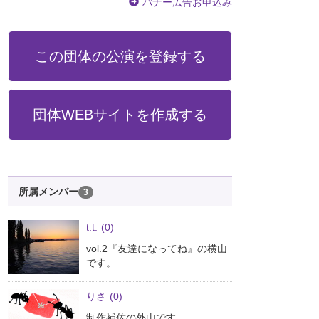
バナー広告お申込み
この団体の公演を登録する
団体WEBサイトを作成する
所属メンバー
3
t.t.
(0)
vol.2『友達になってね』の横山
です。
りさ
(0)
制作補佐の外山です。