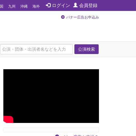
ログイン
会員登録
国
九州
沖縄
海外
バナー広告お申込み
公演検索