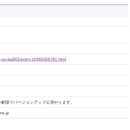
u-no-kai001/entry-10360356781.html
智小劇場でバージョンアップ公演やります。
ne.jp