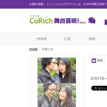
お薦め演劇・ミュージカルのクチコミは、CoRich舞台芸術
HOME
公演
検索
HOME
音響の会
団体
12月17