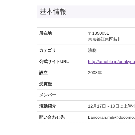
基本情報
所在地
〒1350051
東京都江東区枝川
カテゴリ
演劇
公式サイトURL
http://ameblo.jp/onnkyo
設立
2008年
受賞歴
メンバー
活動紹介
12月17日～19日に上
問い合わせ先
bancoran.mi6@docomo.