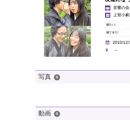
音響の会
上智小劇
2010/12/
～
写真
0
動画
0