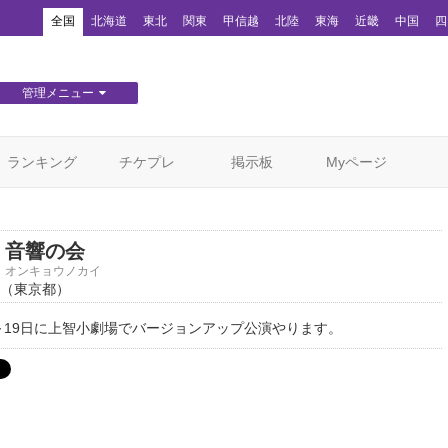
！
全国
北海道
東北
関東
甲信越
北陸
東海
近畿
中国
四
管理メニュー
団体WEBサイト管理
顧客管理
ランキング
チケプレ
掲示板
Myページ
音響の会
オンキョウノカイ
（東京都）
日～19日に上智小劇場でバージョンアップ公演やります。