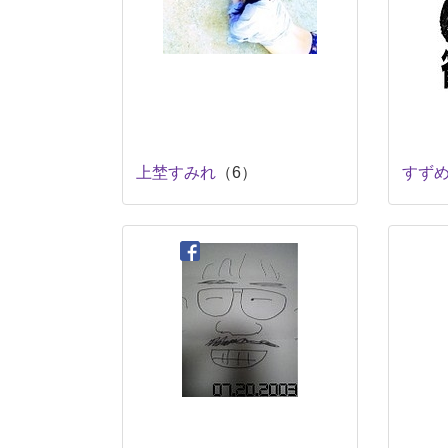
上埜すみれ
（6）
すず