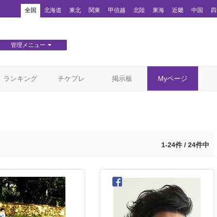
！
全国
北海道
東北
関東
甲信越
北陸
東海
近畿
中国
四
管理メニュー
団体WEBサイト管理
顧客管理
ランキング
チケプレ
掲示板
Myページ
1-24件 / 24件中