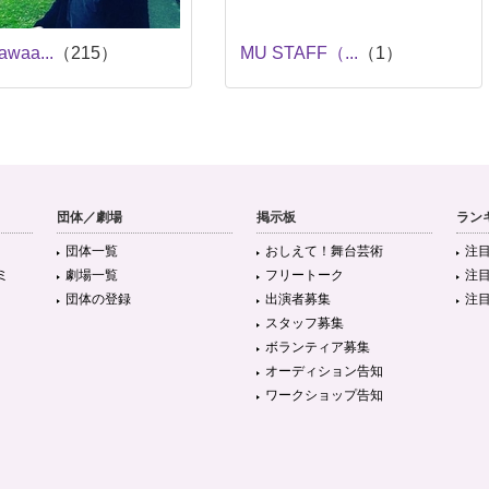
awaa...
（215）
MU STAFF（...
（1）
団体／劇場
掲示板
ラン
団体一覧
おしえて！舞台芸術
注
ミ
劇場一覧
フリートーク
注
団体の登録
出演者募集
注
スタッフ募集
ボランティア募集
オーディション告知
ワークショップ告知