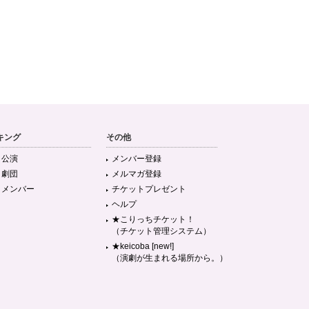
キング
その他
目公演
メンバー登録
目劇団
メルマガ登録
目メンバー
チケットプレゼント
ヘルプ
★こりっちチケット！
（チケット管理システム）
★keicoba [new!]
（演劇が生まれる場所から。）