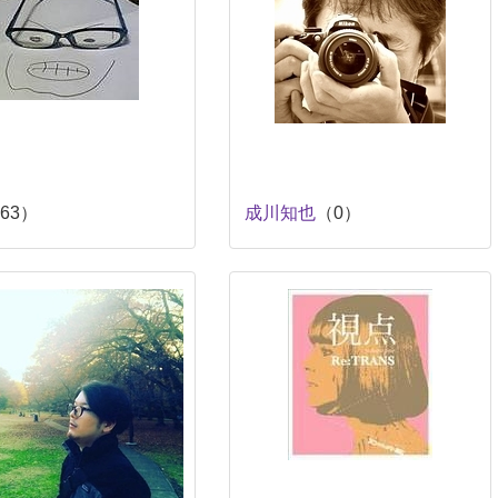
63）
成川知也
（0）