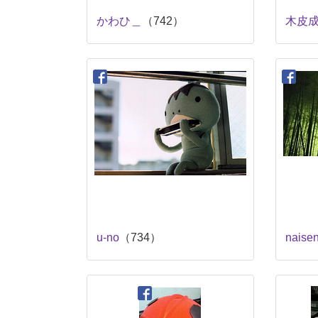
かわひ＿
（742）
木皮
u-no
（734）
naise