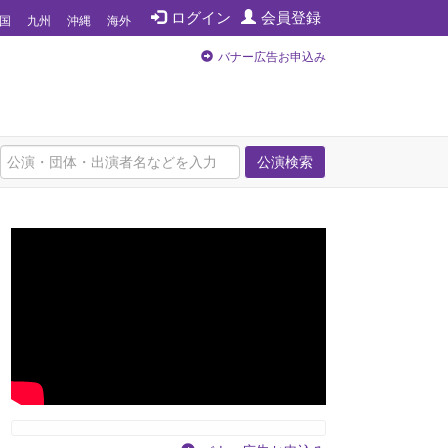
ログイン
会員登録
国
九州
沖縄
海外
バナー広告お申込み
公演検索