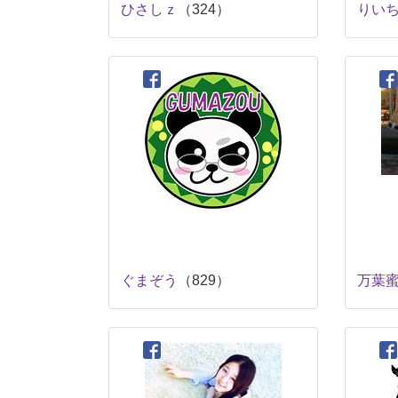
ひさしｚ
（324）
りい
ぐまぞう
（829）
万葉