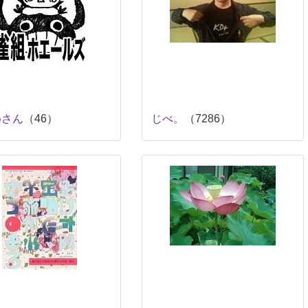
めさん
（46）
じべ。
（7286）