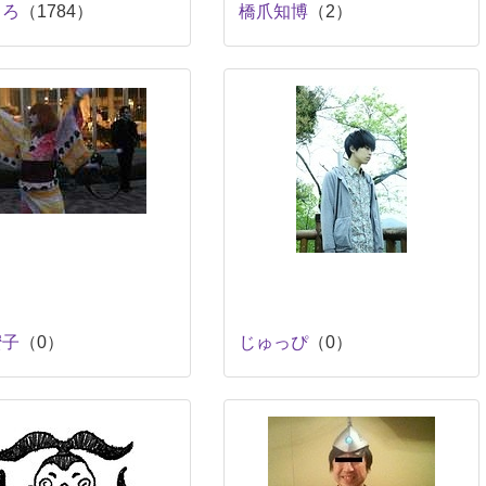
ちろ
（1784）
橋爪知博
（2）
蜜子
（0）
じゅっぴ
（0）