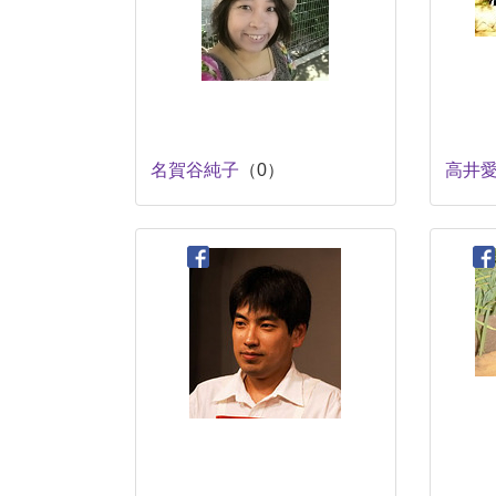
名賀谷純子
（0）
高井