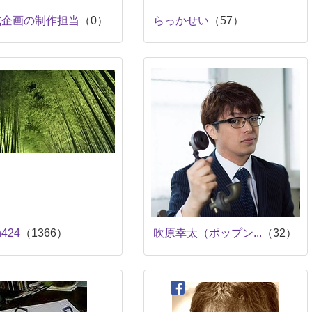
成企画の制作担当
（0）
らっかせい
（57）
n424
（1366）
吹原幸太（ポップン...
（32）