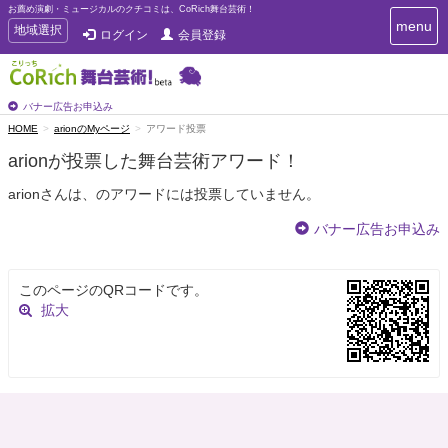
お薦め演劇・ミュージカルのクチコミは、CoRich舞台芸術！
T
menu
T
地域選択
ログイン
会員登録
o
o
g
g
g
g
l
l
バナー広告お申込み
e
e
HOME
arionのMyページ
アワード投票
n
n
a
arionが投票した舞台芸術アワード！
a
v
i
v
arionさんは、のアワードには投票していません。
g
i
a
g
バナー広告お申込み
t
a
i
t
o
n
i
このページのQRコードです。
o
拡大
n