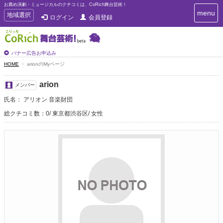
お薦め演劇・ミュージカルのクチコミは、CoRich舞台芸術！
T
menu
T
地域選択
ログイン
会員登録
o
o
g
g
g
g
l
l
バナー広告お申込み
e
e
HOME
arionのMyページ
n
n
a
a
v
arion
メンバー
i
v
g
氏名： アリオン 音楽財団
i
a
g
総クチコミ数：0
東京都渋谷区
女性
t
a
i
t
o
n
i
o
n