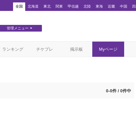
！
全国
北海道
東北
関東
甲信越
北陸
東海
近畿
中国
四
管理メニュー
団体WEBサイト管理
顧客管理
ランキング
チケプレ
掲示板
Myページ
0-0件 / 0件中