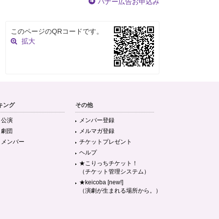
バナー広告お申込み
このページのQRコードです。
拡大
キング
その他
目公演
メンバー登録
目劇団
メルマガ登録
目メンバー
チケットプレゼント
ヘルプ
★こりっちチケット！
（チケット管理システム）
★keicoba [new!]
（演劇が生まれる場所から。）