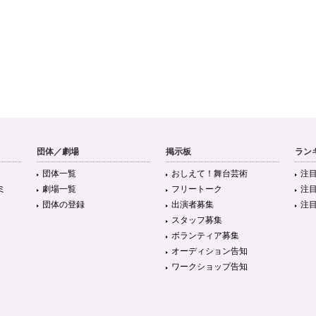
団体／劇場
掲示板
ラン
団体一覧
おしえて！舞台芸術
注
ミ
劇場一覧
フリートーク
注
団体の登録
出演者募集
注
スタッフ募集
ボランティア募集
オーディション告知
ワークショップ告知