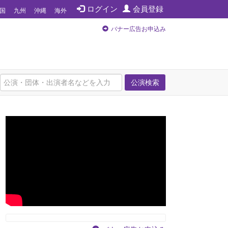
ログイン
会員登録
国
九州
沖縄
海外
バナー広告お申込み
公演検索