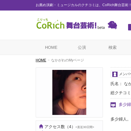
お薦め演劇・ミュージカルのクチコミは、CoRich舞台芸術
HOME
公演
検索
HOME
なかがわのMyページ
メンバ
氏名： な
総クチコミ
多少婦
多少婦人。
アクセス数
（4）
<直近30日間>