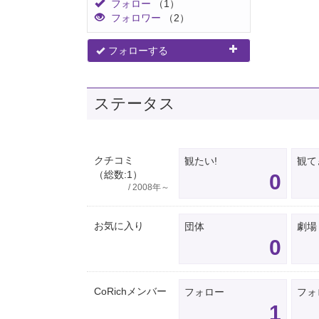
フォロー
（1）
フォロワー
（2）
フォローする
ステータス
クチコミ
観たい!
観て
（総数:1）
0
/ 2008年～
お気に入り
団体
劇場
0
CoRichメンバー
フォロー
フォ
1