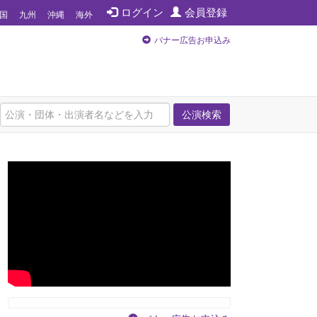
ログイン
会員登録
国
九州
沖縄
海外
バナー広告お申込み
公演検索