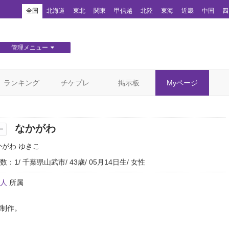
！
全国
北海道
東北
関東
甲信越
北陸
東海
近畿
中国
四
管理メニュー
団体WEBサイト管理
顧客管理
ランキング
チケプレ
掲示板
Myページ
なかがわ
ー
かがわ ゆきこ
数：1
千葉県山武市
43歳
05月14日生
女性
人
所属
制作。