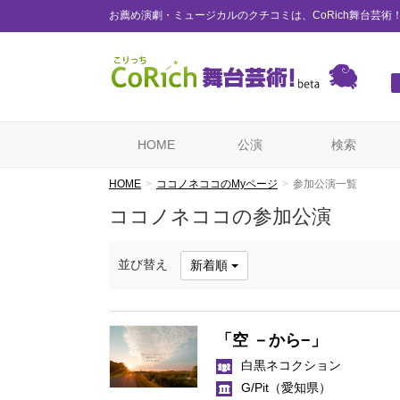
お薦め演劇・ミュージカルのクチコミは、CoRich舞台芸術
HOME
公演
検索
HOME
ココノネココのMyページ
参加公演一覧
ココノネココの参加公演
並び替え
新着順
「空 －から−」
白黒ネコクション
G/Pit
（愛知県）