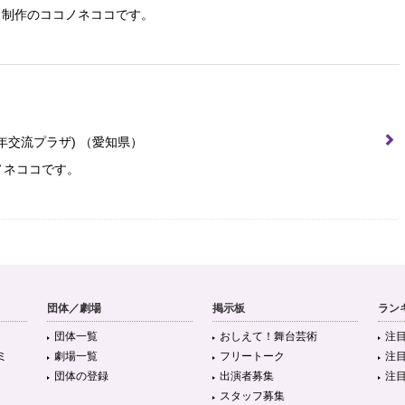
」制作のココノネココです。
年交流プラザ)
（愛知県）
ノネココです。
団体／劇場
掲示板
ラン
団体一覧
おしえて！舞台芸術
注
ミ
劇場一覧
フリートーク
注
団体の登録
出演者募集
注
スタッフ募集