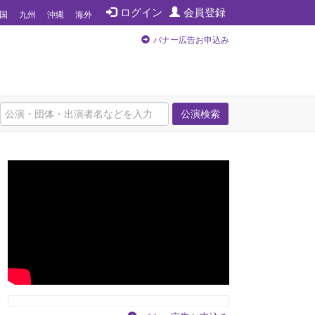
ログイン
会員登録
国
九州
沖縄
海外
バナー広告お申込み
公演検索