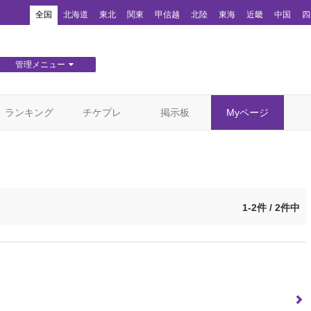
！
全国
北海道
東北
関東
甲信越
北陸
東海
近畿
中国
四
管理メニュー
団体WEBサイト管理
顧客管理
ランキング
チケプレ
掲示板
Myページ
1-2件 / 2件中