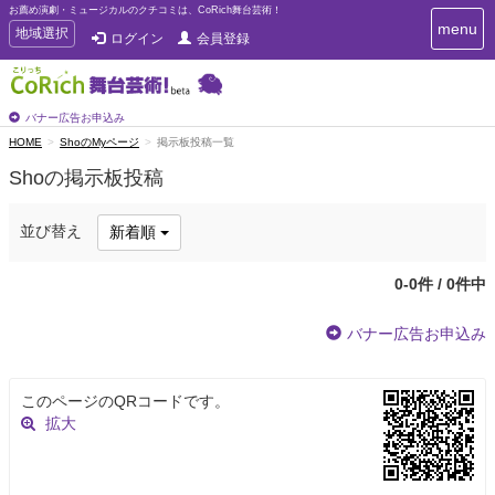
お薦め演劇・ミュージカルのクチコミは、CoRich舞台芸術！
T
menu
T
地域選択
ログイン
会員登録
o
o
g
g
g
g
l
l
バナー広告お申込み
e
e
HOME
ShoのMyページ
掲示板投稿一覧
n
n
a
Shoの掲示板投稿
a
v
i
v
g
i
並び替え
新着順
a
g
t
a
i
0-0件 / 0件中
t
o
n
i
バナー広告お申込み
o
n
このページのQRコードです。
拡大