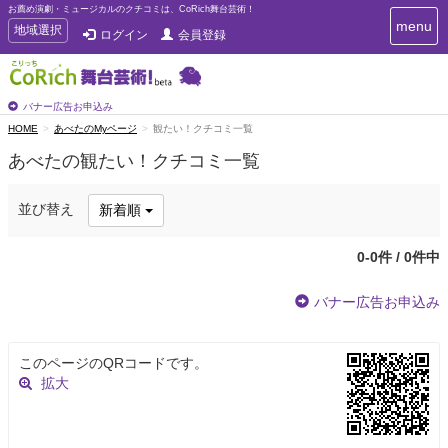
お薦め演劇・ミュージカルのクチコミは、CoRich舞台芸術！
T
menu
T
地域選択
ログイン
会員登録
o
o
g
g
g
g
l
l
バナー広告お申込み
e
e
HOME
あべたのMyページ
観たい！クチコミ一覧
n
n
a
あべたの観たい！クチコミ一覧
a
v
i
v
g
i
並び替え
新着順
a
g
t
a
i
0-0件 / 0件中
t
o
n
i
バナー広告お申込み
o
n
このページのQRコードです。
拡大