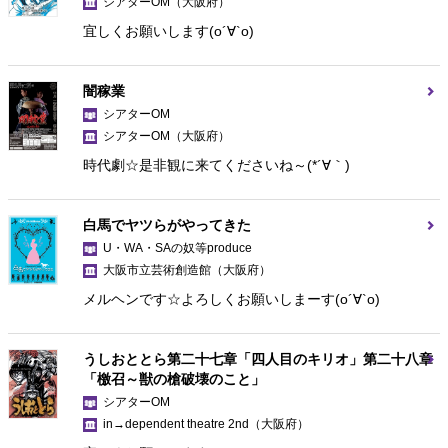
シアターOM
（大阪府）
宜しくお願いします(о´∀`о)
闇稼業
シアターOM
シアターOM
（大阪府）
時代劇☆是非観に来てくださいね～(*´∀｀)
白馬でヤツらがやってきた
U・WA・SAの奴等produce
大阪市立芸術創造館
（大阪府）
メルヘンです☆よろしくお願いしまーす(о´∀`о)
うしおととら第二十七章「四人目のキリオ」第二十八章
「檄召～獣の槍破壊のこと」
シアターOM
in→dependent theatre 2nd
（大阪府）