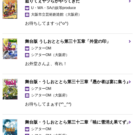
盗りてぇヤツらがやってきた
U・WA・SAの奴等produce
大阪市立芸術創造館
（大阪府）
お待ちしてますっ(^o^)
舞台版 うしおととら第三十五章「外堂の印」
シアターOM
シアターOM
（大阪府）
お外堂さんよ、有れ！
舞台版・うしおととら第三十三章『愚か者は宴に集う』
シアターOM
シアターOM
（大阪府）
お待ちしてまぁす(*^_^*)
舞台版・うしおととら第三十二章「暁に雪消え果てず」
シアターOM