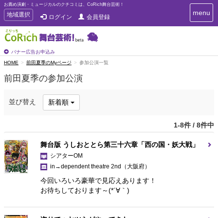
お薦め演劇・ミュージカルのクチコミは、CoRich舞台芸術！
T
menu
T
地域選択
ログイン
会員登録
o
o
g
g
g
g
l
l
バナー広告お申込み
e
e
HOME
前田夏季のMyページ
参加公演一覧
n
n
a
前田夏季の参加公演
a
v
i
v
g
i
並び替え
新着順
a
g
t
a
i
1-8件 / 8件中
t
o
n
i
舞台版 うしおととら第三十六章「西の国・妖大戦」
o
シアターOM
n
in→dependent theatre 2nd
（大阪府）
今回いろいろ豪華で見応えあります！
お待ちしております～(*´∀｀)