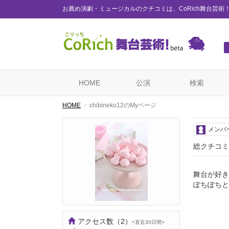
お薦め演劇・ミュージカルのクチコミは、CoRich舞台芸術
HOME
公演
検索
HOME
chibineko12のMyページ
メンバ
総クチコミ
舞台が好き
ぽちぽちと
アクセス数
（2）
<直近30日間>