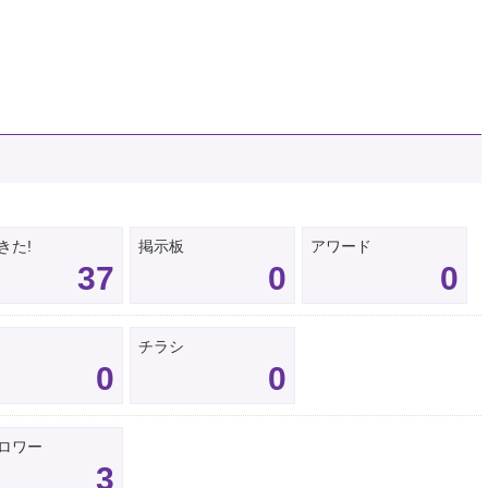
きた!
掲示板
アワード
37
0
0
チラシ
0
0
ロワー
3