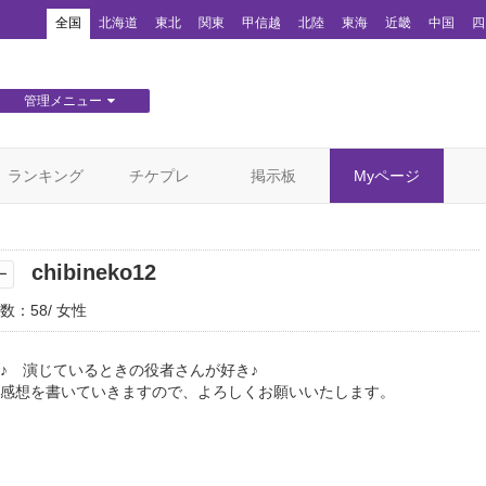
！
全国
北海道
東北
関東
甲信越
北陸
東海
近畿
中国
四
管理メニュー
団体WEBサイト管理
顧客管理
ランキング
チケプレ
掲示板
Myページ
chibineko12
ー
数：58
女性
♪ 演じているときの役者さんが好き♪
感想を書いていきますので、よろしくお願いいたします。