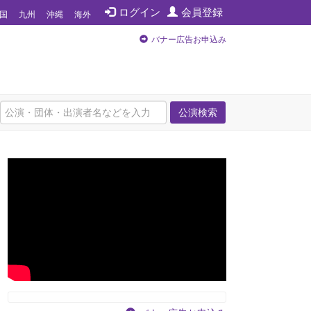
ログイン
会員登録
国
九州
沖縄
海外
バナー広告お申込み
公演検索