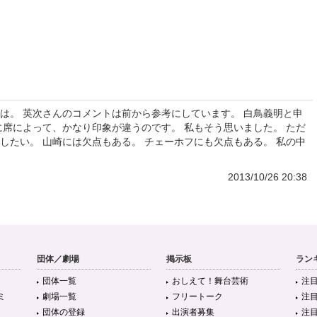
は。 英次さんのコメントは前から参考にしています。 白鳥義明と申
に席によって、かなり印象が違うのです。 私もそう思いました。 ただ
したい。 山崎には欠点もある。 チェーホフにも欠点もある。 私の中
2013/10/26 20:38
団体／劇場
掲示板
ラン
団体一覧
おしえて！舞台芸術
注
ミ
劇場一覧
フリートーク
注
団体の登録
出演者募集
注