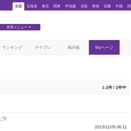
！
全国
北海道
東北
関東
甲信越
北陸
東海
近畿
中国
四
管理メニュー
団体WEBサイト管理
顧客管理
ランキング
チケプレ
掲示板
Myページ
1-2件 / 2件中
)/
2013/11/26 06:11