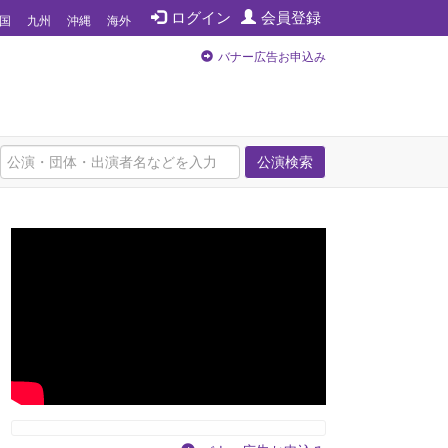
ログイン
会員登録
国
九州
沖縄
海外
バナー広告お申込み
公演検索