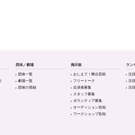
団体／劇場
掲示板
ラン
団体一覧
おしえて！舞台芸術
注
ミ
劇場一覧
フリートーク
注
団体の登録
出演者募集
注
スタッフ募集
ボランティア募集
オーディション告知
ワークショップ告知