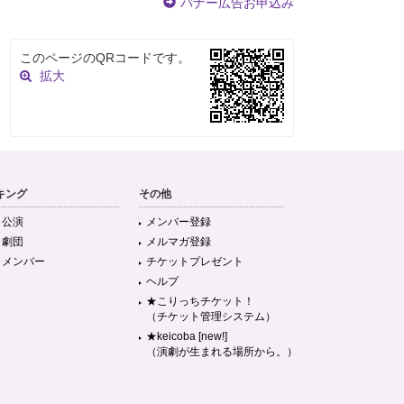
バナー広告お申込み
このページのQRコードです。
拡大
キング
その他
目公演
メンバー登録
目劇団
メルマガ登録
目メンバー
チケットプレゼント
ヘルプ
★こりっちチケット！
（チケット管理システム）
★keicoba [new!]
（演劇が生まれる場所から。）