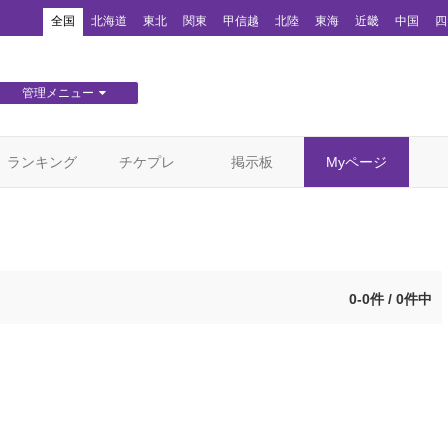
！
全国
北海道
東北
関東
甲信越
北陸
東海
近畿
中国
四
管理メニュー
団体WEBサイト管理
顧客管理
ランキング
チケプレ
掲示板
Myページ
0-0件 / 0件中