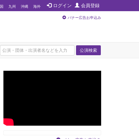
ログイン
会員登録
国
九州
沖縄
海外
バナー広告お申込み
公演検索