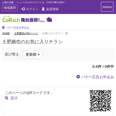
お薦め演劇・ミュージカルのクチコミは、CoRich舞台芸術！
T
menu
T
地域選択
ログイン
会員登録
o
o
g
g
g
g
l
l
バナー広告お申込み
e
e
HOME
土肥嬌也のMyページ
お気に入りチラシ一覧
n
n
a
土肥嬌也のお気に入りチラシ
a
v
i
v
g
i
並び替え
更新順
a
g
t
a
i
0-0件 / 0件中
t
o
n
i
バナー広告お申込み
o
n
このページのQRコードです。
拡大