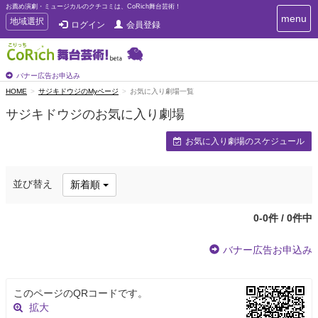
お薦め演劇・ミュージカルのクチコミは、CoRich舞台芸術！
T
menu
T
地域選択
ログイン
会員登録
o
o
g
g
g
g
l
l
バナー広告お申込み
e
e
HOME
サジキドウジのMyページ
お気に入り劇場一覧
n
n
a
サジキドウジのお気に入り劇場
a
v
i
v
お気に入り劇場のスケジュール
g
i
a
g
t
a
i
並び替え
新着順
t
o
n
i
o
0-0件 / 0件中
n
バナー広告お申込み
このページのQRコードです。
拡大