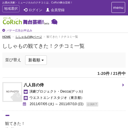
お薦め演劇・ミュージカルのクチコミは、CoRich舞台芸術！
T
menu
T
地域選択
ログイン
会員登録
o
o
g
g
g
g
l
l
バナー広告お申込み
e
e
HOME
ししゃものMyページ
観てきた！クチコミ一覧
n
n
a
ししゃもの観てきた！クチコミ一覧
a
v
i
v
g
i
並び替え
新着順
a
g
t
a
i
1-20件 / 21件中
t
o
n
i
八人目の侍
o
演劇プロジェクト・Decca(デッカ)
n
ウエストエンドスタジオ
（東京都）
2011/07/05 (火) ～ 2011/07/10 (日)
公演終了
観てきた！