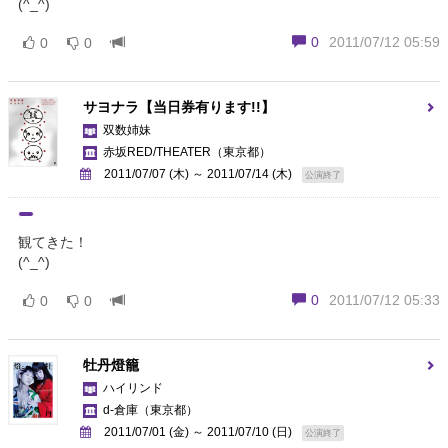
(^_^)
0
2011/07/12 05:59
0
0
サヨナラ【当日券有ります!!】
双数姉妹
赤坂RED/THEATER
（東京都）
2011/07/07 (木) ～ 2011/07/14 (木)
公演終了
観てきた！
(^_^)
0
2011/07/12 05:33
0
0
牡丹燈籠
ハイリンド
d-倉庫
（東京都）
2011/07/01 (金) ～ 2011/07/10 (日)
公演終了