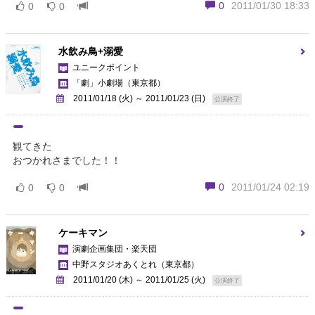
0
2011/01/30 18:33
0
0
水飲み鳥+溺愛
ユニークポイント
「劇」小劇場
（東京都）
2011/01/18 (火) ～ 2011/01/23 (日)
公演終了
観てきた
おつかれさまでした！！
0
2011/01/24 02:19
0
0
ケーキマン
演劇企画集団・楽天団
中野スタジオあくとれ
（東京都）
2011/01/20 (木) ～ 2011/01/25 (火)
公演終了