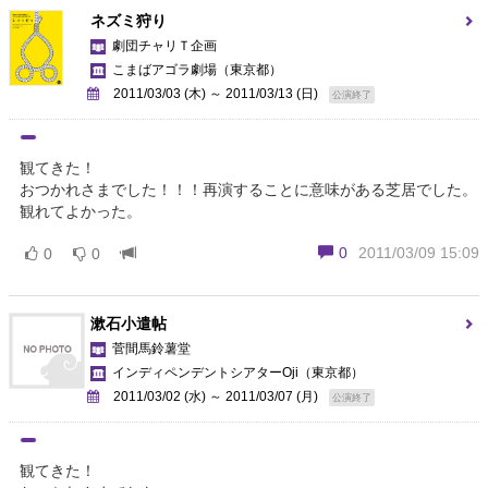
ネズミ狩り
劇団チャリＴ企画
こまばアゴラ劇場
（東京都）
2011/03/03 (木) ～ 2011/03/13 (日)
公演終了
観てきた！
おつかれさまでした！！！再演することに意味がある芝居でした。
観れてよかった。
0
2011/03/09 15:09
0
0
漱石小遣帖
菅間馬鈴薯堂
インディペンデントシアターOji
（東京都）
2011/03/02 (水) ～ 2011/03/07 (月)
公演終了
観てきた！