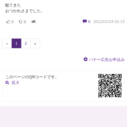
観てきた
おつかれさまでした。
0
2011/01/24 02:13
0
0
(
«
1
2
»
c
u
バナー広告お申込み
r
r
e
このページのQRコードです。
n
拡大
t
)