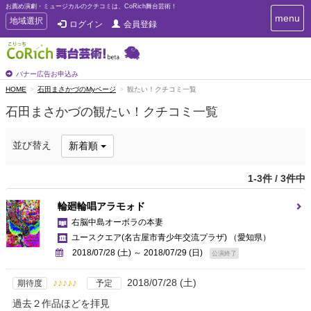
お薦め演劇・ミュージカルのクチコミは、CoRich舞台芸術！
T
menu
T
地域選択
ログイン
会員登録
o
o
g
g
g
g
l
l
バナー広告お申込み
e
e
HOME
石田まさかづのMyページ
観たい！クチコミ一覧
n
n
a
石田まさかづの観たい！クチコミ一覧
a
v
i
v
g
i
並び替え
新着順
a
g
t
a
i
1-3件 / 3件中
t
o
n
i
輪廻輪唱アラモォド
o
右脳中島オーボラの本妻
n
ユースクエア(名古屋市青少年交流プラザ)
（愛知県）
2018/07/28 (土) ～ 2018/07/29 (日)
公演終了
♪♪♪♪♪
2018/07/28 (土)
期待度
予定
過去２作品ほどを拝見