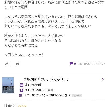
劇場を活かした舞台作りに、巧みに作り込まれた脚本と役者が発す
るコトバの応酬
しかしその空気感こそ覚えているものの、観た記憶はほんのり
いい大人が、大真面目に悪ふざけをしたような印象で
難しいことを羅列されても、深く考えずに楽しんで欲しい
誰かと行くより、こっそり１人で観たい
でも観終わると、誰かと話したくなる
何だかとても癖になる
今回もたぶん、きっとそう
0
2018/07/22 02:57
0
ゴルジ隊「つい、うっかり。」
津あけぼの座
津あけぼの座
（三重県）
2013/06/21 (金) ～ 2013/06/23 (日)
公演終了
♪♪♪♪♪
期待度