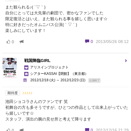
また観られる♪( ´▽｀)
自分にとっては大先輩の劇団で、密かなファンでした
限定復活とはいえ、また観られる事を嬉しく思います☆
特に好きだったオムニバス公演( ´ ▽ ` )
楽しみにしています！
0
2013/05/26 08:12
0
戦国降臨GIRL
アリスインプロジェクト
シアターKASSAI【閉館】
（東京都）
2012/12/18 (火) ～ 2012/12/23 (日)
公演終了
♪♪♪♪♪
期待度
池田ショコラさんのファンです 笑
初舞台の方も多そうですが、ひとつの作品として出来上がっていた
ら嬉しいです☆
スタッフ、演出の腕の見せ所と考えて降ります
0
2012/12/16 21:29
0