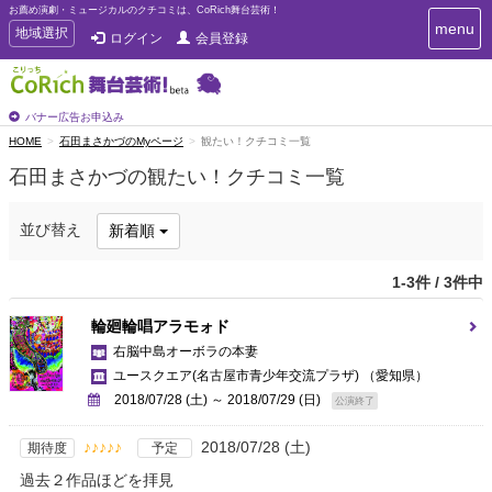
お薦め演劇・ミュージカルのクチコミは、CoRich舞台芸術！
T
menu
T
地域選択
ログイン
会員登録
o
o
g
g
g
g
l
l
バナー広告お申込み
e
e
HOME
石田まさかづのMyページ
観たい！クチコミ一覧
n
n
a
石田まさかづの観たい！クチコミ一覧
a
v
i
v
g
i
並び替え
新着順
a
g
t
a
i
1-3件 / 3件中
t
o
n
i
輪廻輪唱アラモォド
o
右脳中島オーボラの本妻
n
ユースクエア(名古屋市青少年交流プラザ)
（愛知県）
2018/07/28 (土) ～ 2018/07/29 (日)
公演終了
♪♪♪♪♪
2018/07/28 (土)
期待度
予定
過去２作品ほどを拝見