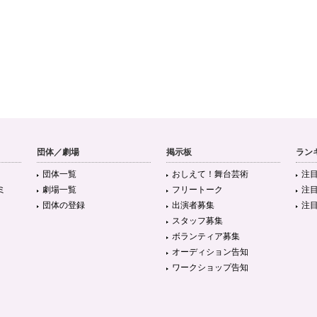
団体／劇場
掲示板
ラン
団体一覧
おしえて！舞台芸術
注
ミ
劇場一覧
フリートーク
注
団体の登録
出演者募集
注
スタッフ募集
ボランティア募集
オーディション告知
ワークショップ告知