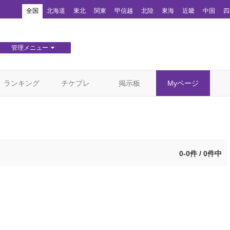
！
全国
北海道
東北
関東
甲信越
北陸
東海
近畿
中国
四
管理メニュー
団体WEBサイト管理
顧客管理
ランキング
チケプレ
掲示板
Myページ
0-0件 / 0件中