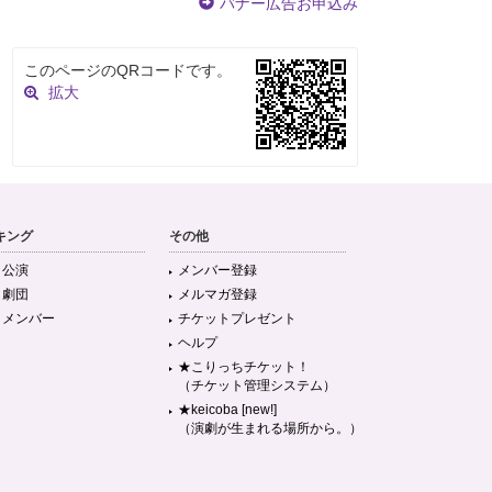
バナー広告お申込み
このページのQRコードです。
拡大
キング
その他
目公演
メンバー登録
目劇団
メルマガ登録
目メンバー
チケットプレゼント
ヘルプ
★こりっちチケット！
（チケット管理システム）
★keicoba [new!]
（演劇が生まれる場所から。）