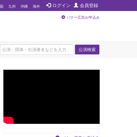
ログイン
会員登録
国
九州
沖縄
海外
バナー広告お申込み
公演検索