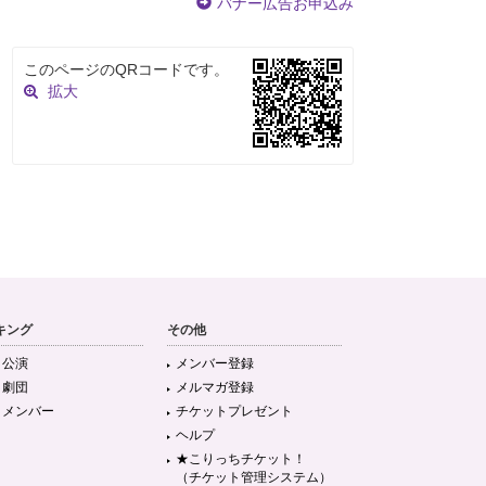
バナー広告お申込み
このページのQRコードです。
拡大
キング
その他
目公演
メンバー登録
目劇団
メルマガ登録
目メンバー
チケットプレゼント
ヘルプ
★こりっちチケット！
（チケット管理システム）