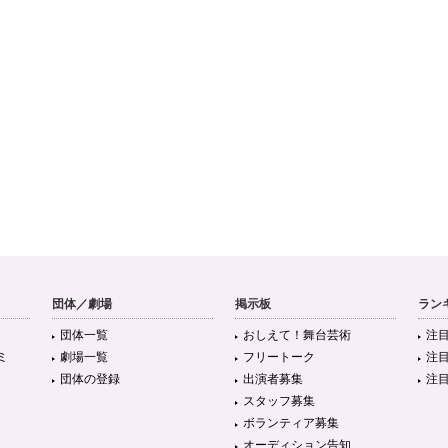
団体／劇場
掲示板
ラン
団体一覧
おしえて！舞台芸術
注
ミ
劇場一覧
フリートーク
注
団体の登録
出演者募集
注
スタッフ募集
ボランティア募集
オーディション告知