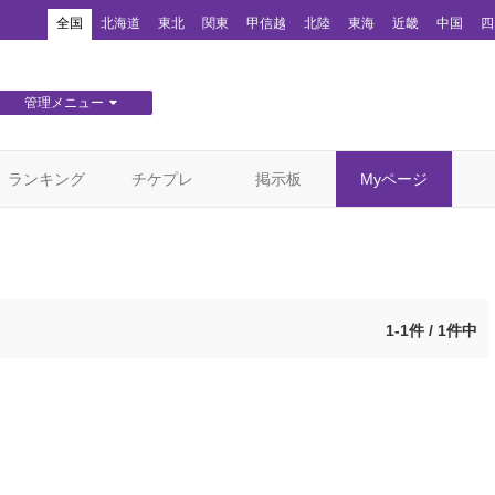
！
全国
北海道
東北
関東
甲信越
北陸
東海
近畿
中国
四
管理メニュー
団体WEBサイト管理
顧客管理
ランキング
チケプレ
掲示板
Myページ
1-1件 / 1件中