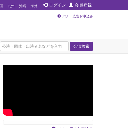
ログイン
会員登録
国
九州
沖縄
海外
バナー広告お申込み
公演検索