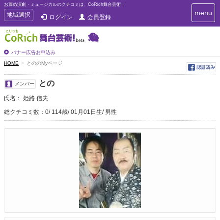
お薦め演劇・ミュージカルのクチコミは、CoRich舞台芸術！
T
menu
T
地域選択
ログイン
会員登録
o
o
g
g
g
g
l
l
バナー広告お申込み
e
e
HOME
とののMyページ
n
n
a
a
v
との
メンバー
i
v
g
氏名： 姫路 信夫
i
a
g
総クチコミ数：0
114歳
01月01日生
男性
t
a
i
t
o
n
i
o
n