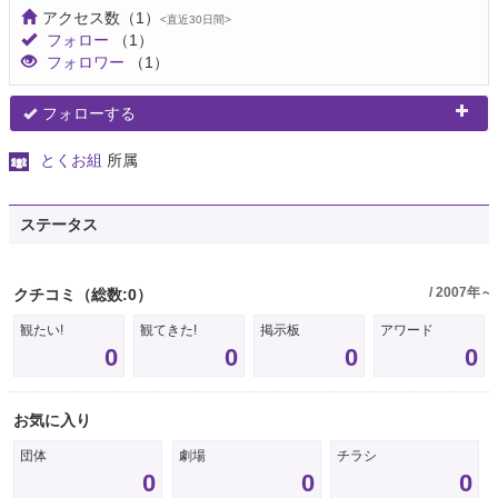
アクセス数
（1）
<直近30日間>
フォロー
（1）
フォロワー
（1）
フォローする
とくお組
所属
ステータス
/ 2007年～
クチコミ
（総数:0）
観たい!
観てきた!
掲示板
アワード
0
0
0
0
お気に入り
団体
劇場
チラシ
0
0
0