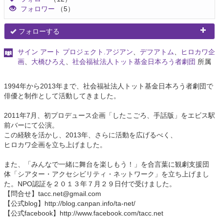
フォロワー
（5）
フォローする
サイン アート プロジェクト.アジアン
、
デフアトム
、
ヒロカワ企
画
、
大橋ひろえ
、
社会福祉法人トット基金日本ろう者劇団
所属
1994年から2013年まで、社会福祉法人トット基金日本ろう者劇団で
俳優と制作として活動してきました。
2011年7月、初プロデュース企画「したこごろ、手話版」をエビス駅
前バーにて公演。
この経験を活かし、2013年、さらに活動を広げるべく、
ヒロカワ企画を立ち上げました。
また、「みんなで一緒に舞台を楽しもう！」を合言葉に観劇支援団
体「シアター・アクセシビリティ・ネットワーク」を立ち上げまし
た。NPO認証を２０１３年７月２９日付で受けました。
【問合せ】tacc.net@gmail.com
【公式blog】http://blog.canpan.info/ta-net/
【公式facebook】http://www.facebook.com/tacc.net