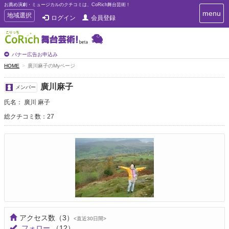
お薦め演劇・ミュージカルのクチコミは、CoRich舞台芸術！
T
menu
T
地域選択
ログイン
会員登録
o
o
g
g
g
g
l
l
バナー広告お申込み
e
e
HOME
廣川麻子のMyページ
n
n
a
a
v
廣川麻子
メンバー
i
v
g
氏名： 廣川 麻子
i
a
g
総クチコミ数：27
t
a
i
t
o
n
i
o
n
アクセス数
（3）
<直近30日間>
フォロー
（12）