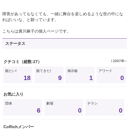
障害があってもなくても、一緒に舞台を楽しめるような世の中にな
ればいいな、と願っています。
こちらは廣川麻子の個人ページです。
ステータス
/ 2007年～
クチコミ
（総数:27）
観たい!
観てきた!
掲示板
アワード
18
9
1
0
お気に入り
団体
劇場
チラシ
6
0
0
CoRichメンバー