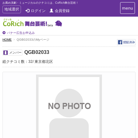
お薦め演劇・ミュージカルのクチコミは、CoRich舞台芸術！
T
menu
T
地域選択
ログイン
会員登録
o
o
g
g
g
g
l
l
バナー広告お申込み
e
e
HOME
QGB02033のMyページ
n
n
a
a
v
QGB02033
メンバー
i
v
g
総クチコミ数：32
東京都北区
i
a
g
t
a
i
t
o
n
i
o
n