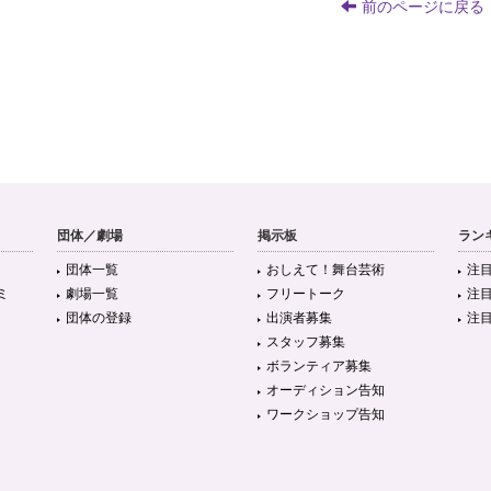
前のページに戻る
団体／劇場
掲示板
ラン
団体一覧
おしえて！舞台芸術
注
ミ
劇場一覧
フリートーク
注
団体の登録
出演者募集
注
スタッフ募集
ボランティア募集
オーディション告知
ワークショップ告知