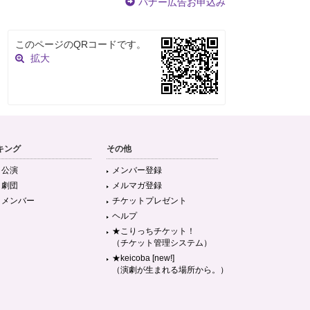
バナー広告お申込み
このページのQRコードです。
拡大
キング
その他
目公演
メンバー登録
目劇団
メルマガ登録
目メンバー
チケットプレゼント
ヘルプ
★こりっちチケット！
（チケット管理システム）
★keicoba [new!]
（演劇が生まれる場所から。）