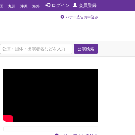
ログイン
会員登録
国
九州
沖縄
海外
バナー広告お申込み
公演検索