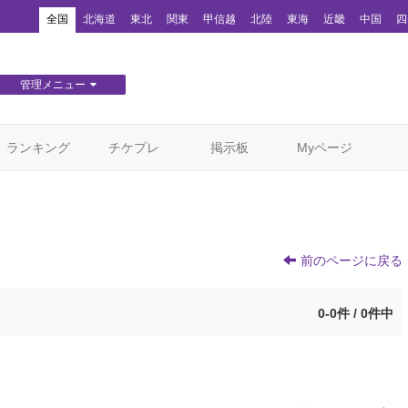
！
全国
北海道
東北
関東
甲信越
北陸
東海
近畿
中国
四
管理メニュー
団体WEBサイト管理
顧客管理
ランキング
チケプレ
掲示板
Myページ
）
前のページに戻る
0-0件 / 0件中