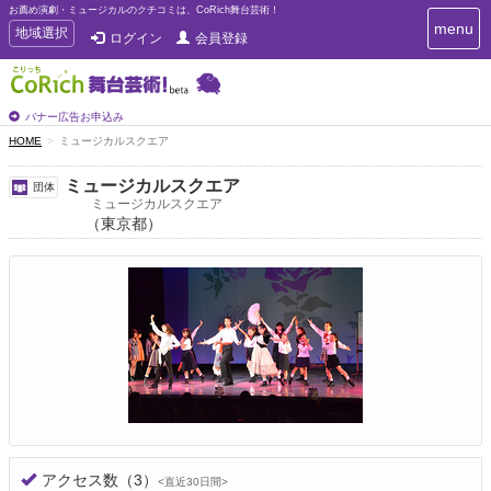
お薦め演劇・ミュージカルのクチコミは、CoRich舞台芸術！
T
menu
T
地域選択
ログイン
会員登録
o
o
g
g
g
g
l
l
バナー広告お申込み
e
e
HOME
ミュージカルスクエア
n
n
a
a
v
ミュージカルスクエア
団体
i
v
ミュージカルスクエア
g
（東京都）
i
a
g
t
a
i
t
o
n
i
o
n
アクセス数
（3）
<直近30日間>