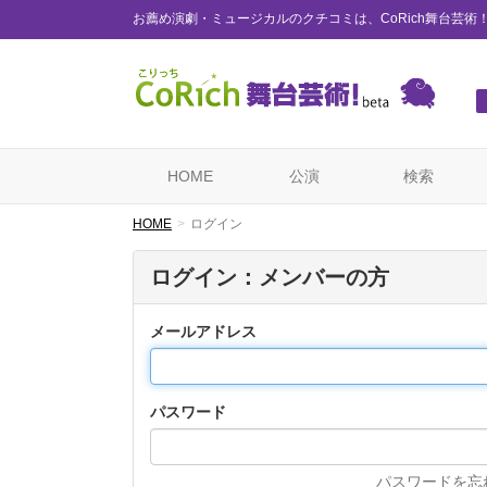
お薦め演劇・ミュージカルのクチコミは、CoRich舞台芸術
HOME
公演
検索
HOME
ログイン
ログイン：メンバーの方
メールアドレス
パスワード
パスワードを忘