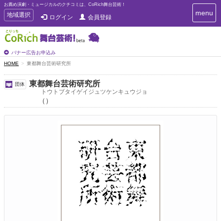
お薦め演劇・ミュージカルのクチコミは、CoRich舞台芸術！
T
menu
T
地域選択
ログイン
会員登録
o
o
g
g
g
g
l
l
バナー広告お申込み
e
e
HOME
東都舞台芸術研究所
n
n
a
a
v
東都舞台芸術研究所
団体
i
v
トウトブタイゲイジュツケンキュウジョ
g
（）
i
a
g
t
a
i
t
o
n
i
o
n