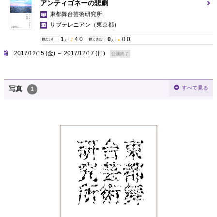
アンティゴネーの悲劇
東都舞台芸術研究所
サブテレニアン
（東京都）
1
/
4.0
0
/
0.0
人
人
2017/12/15 (金) ～ 2017/12/17 (日)
公演終了
すべて見る
写真
1