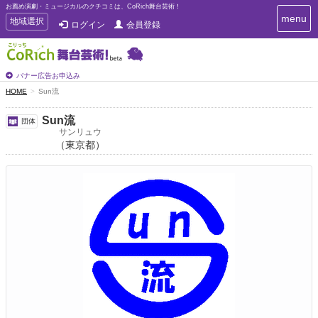
お薦め演劇・ミュージカルのクチコミは、CoRich舞台芸術！
T
menu
T
地域選択
ログイン
会員登録
o
o
g
g
g
g
l
l
バナー広告お申込み
e
e
HOME
Sun流
n
n
a
a
v
Sun流
団体
i
v
サンリュウ
g
（東京都）
i
a
g
t
a
i
t
o
n
i
o
n