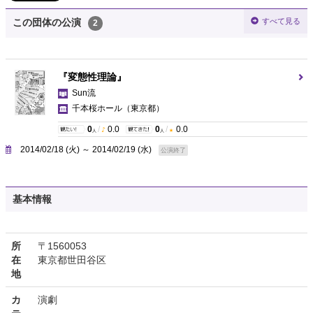
すべて見る
この団体の公演
2
『変態性理論』
Sun流
千本桜ホール
（東京都）
0
/
0.0
0
/
0.0
人
人
2014/02/18 (火) ～ 2014/02/19 (水)
公演終了
基本情報
所
〒1560053
在
東京都世田谷区
地
カ
演劇