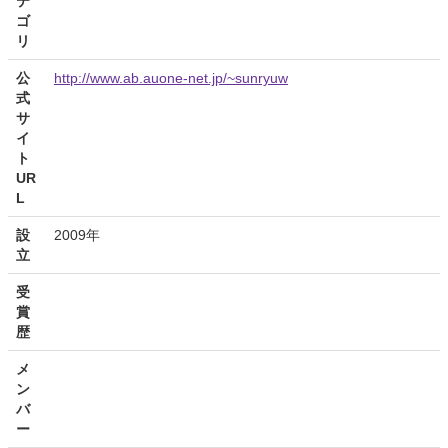
テ
ゴ
リ
公
http://www.ab.auone-net.jp/~sunryuw
式
サ
イ
ト
UR
L
設
2009年
立
受
賞
歴
メ
ン
バ
ー