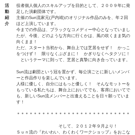
活
役者個人個人のスキルアップを目的として、２００９年に発
動
足した演劇団体です。
紹
主催のSun流家元(戸内靖)のオリジナル作品のみを、年２回
介
ほど上演しています。
今までの作品は、ブラックなコメディー中心となっていまし
たが、今後、どのような方向に行くかは、風の吹くまま気の
向くまま！
ただ、スタート当初から、舞台上では芝居をせず！ かっこ
をつけず！ 限りなくぶざまに！ かぎりなくヘタクソに！
というテーマに則って、芝居と真摯に向き合っています。
Sun流は劇団という冠を置かず、毎公演ごとに新しいメンバ
ーと作品作りを楽しんでいます。
人様に優しく、自分にはもっと優しく！ そんなモットーを
もっている私たちは、舞台上においてでも、客席においてで
も、新しいSun流メンバーと出逢えることを日々願っていま
す！
＊＊＊＊＊＊＊＊＊＊＊＊＊＊＊＊＊＊＊＊＊＊＊＊＊＊＊
そして、２０１２年９月より！
Ｓｕｎ流の『わいわい、わくわくワークショップ』をおこな