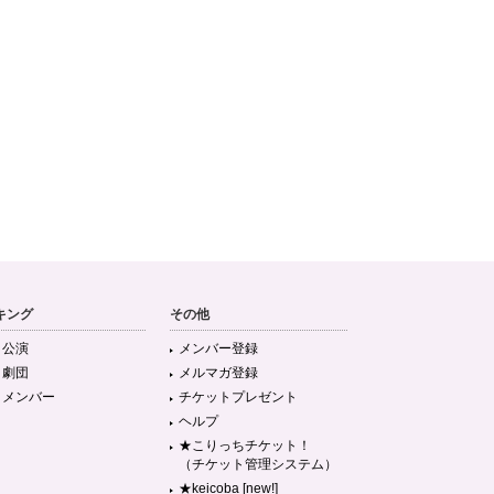
キング
その他
目公演
メンバー登録
目劇団
メルマガ登録
目メンバー
チケットプレゼント
ヘルプ
★こりっちチケット！
（チケット管理システム）
★keicoba [new!]