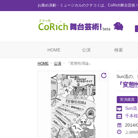
お薦め演劇・ミュージカルのクチコミは、CoRich舞台芸術
HOME
公演
検索
HOME
公演
『変態性理論』
Sun流の
『変態
実演鑑賞
Sun流
千本桜
2014/
上演時