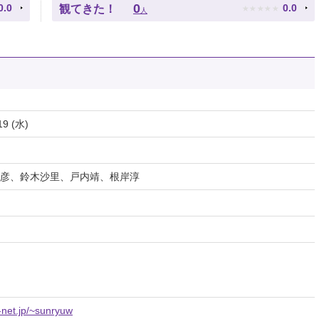
★
★
★
★
★
0
0.0
0.0
観てきた！
人
19 (水)
彦、鈴木沙里、戸内靖、根岸淳
-net.jp/~sunryuw