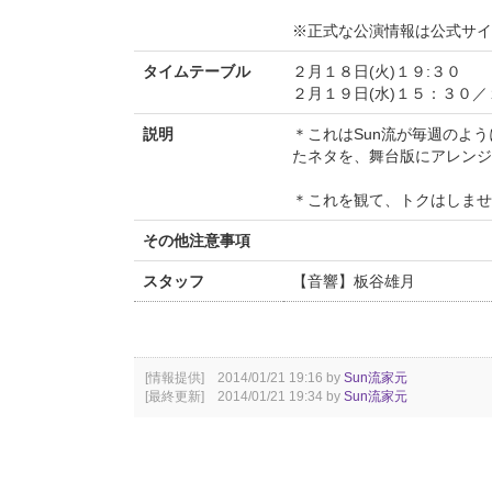
※正式な公演情報は公式サ
タイムテーブル
２月１８日(火)１９:３０
２月１９日(水)１５：３０
説明
＊これはSun流が毎週のよ
たネタを、舞台版にアレンジ
＊これを観て、トクはしませ
その他注意事項
スタッフ
【音響】板谷雄月
[情報提供] 2014/01/21 19:16 by
Sun流家元
[最終更新] 2014/01/21 19:34 by
Sun流家元