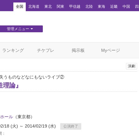
！
全国
北海道
東北
関東
甲信越
北陸
東海
近畿
中国
四
管理メニュー
団体WEBサイト管理
顧客管理
ランキング
チケプレ
掲示板
Myページ
演劇
、失うものなどなにもないライブ②
性理論』
ホール
（東京都）
02/18 (火) ～ 2014/02/19 (水)
公演終了
間：