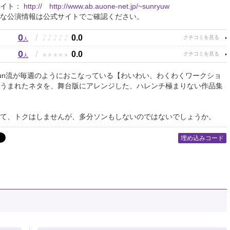
サイト：
http:// http://www.ab.auone-net.jp/~sunryuw
な公演情報は公式サイトでご確認ください。
0
♪
♪
♪
♪
♪
/
0.0
人
0
★
★
★
★
★
/
0.0
人
un流が毎週のようにおこなっている【わいわい、わくわくワークショ
うまれたネタを、舞台版にアレンジした、ハレンチ極まりない作品集
て、トクはしませんが、多分ソンもしないのではないでしょうか。
埋め込みコード