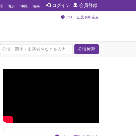
ログイン
会員登録
国
九州
沖縄
海外
バナー広告お申込み
公演検索