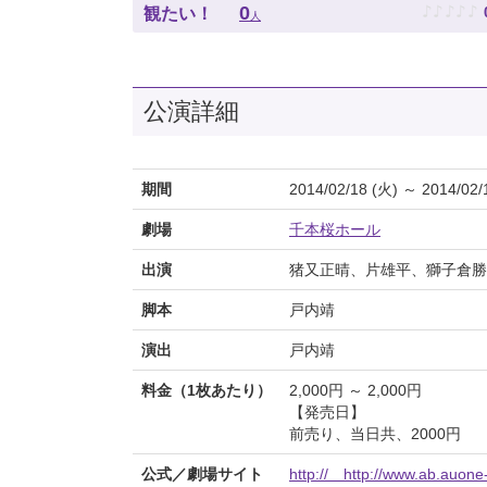
♪
♪
♪
♪
♪
0
観たい！
人
公演詳細
期間
2014/02/18 (火) ～ 2014/02/
劇場
千本桜ホール
出演
猪又正晴、片雄平、獅子倉勝
脚本
戸内靖
演出
戸内靖
料金（1枚あたり）
2,000円 ～ 2,000円
【発売日】
前売り、当日共、2000円
公式／劇場サイト
http:// http://www.ab.auone