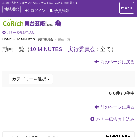
お薦め演劇・ミュージカルのクチコミは、CoRich舞台芸術！
T
menu
T
地域選択
ログイン
会員登録
o
o
g
g
g
g
l
l
バナー広告お申込み
e
e
HOME
10 MINUTES 実行委員会
動画一覧
n
n
a
動画一覧（
10 MINUTES 実行委員会
: 全て）
a
v
i
v
g
前のページに戻る
i
a
g
t
a
i
カテゴリーを選択
t
o
n
i
0-0件 / 0件中
o
n
前のページに戻る
バナー広告お申込み