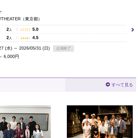
-
THEATER
（東京都）
2
/
5.0
♪
♪
♪
♪
♪
人
2
/
4.5
★
★
★
★
★
人
27 (水) ～ 2026/05/31 (日)
公演終了
～ 6,000円
すべて見る