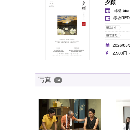
夕顔
日穏-bion
赤坂RED/
2026/05/
2,500円 
写真
14