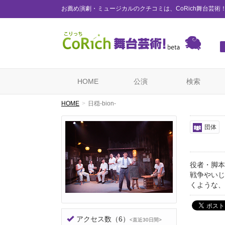
お薦め演劇・ミュージカルのクチコミは、CoRich舞台芸術
HOME
公演
検索
HOME
日穏-bion-
団体
役者・脚本
戦争やいじ
くような、
アクセス数
（6）
<直近30日間>