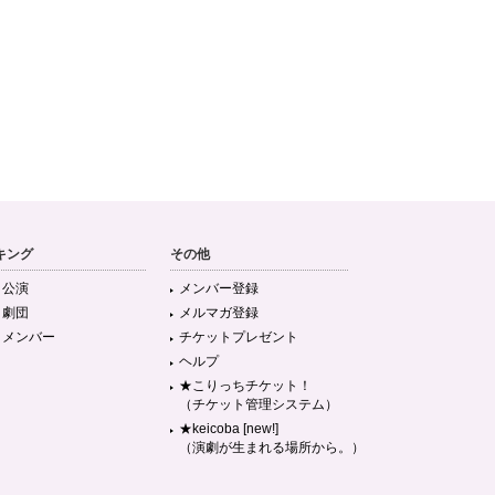
キング
その他
目公演
メンバー登録
目劇団
メルマガ登録
目メンバー
チケットプレゼント
ヘルプ
★こりっちチケット！
（チケット管理システム）
★keicoba [new!]
（演劇が生まれる場所から。）