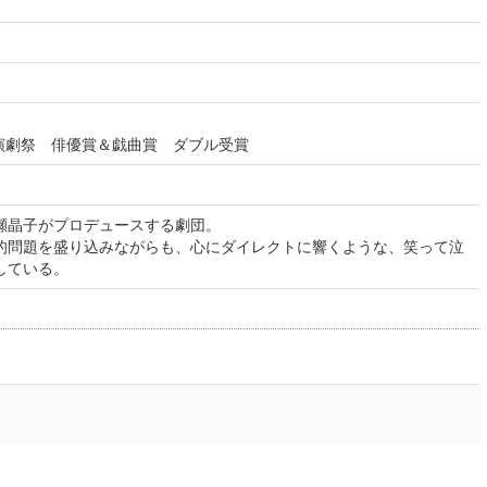
編演劇祭 俳優賞＆戯曲賞 ダブル受賞
瀬晶子がプロデュースする劇団。
的問題を盛り込みながらも、心にダイレクトに響くような、笑って泣
している。