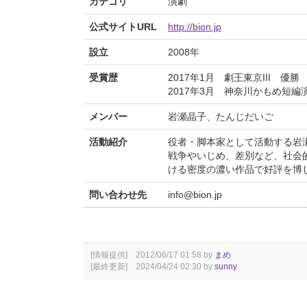
カテゴリ
演劇
公式サイトURL
http://bion.jp
設立
2008年
受賞歴
2017年1月 劇王東京III 優勝
2017年3月 神奈川かもめ短
メンバー
岩瀬晶子、たんじだいご
活動紹介
役者・脚本家として活動する岩
戦争やいじめ、差別など、社会
ける密度の濃い作品で好評を博
問い合わせ先
info@bion.jp
[情報提供] 2012/06/17 01:58 by
まめ
[最終更新] 2024/04/24 02:30 by
sunny