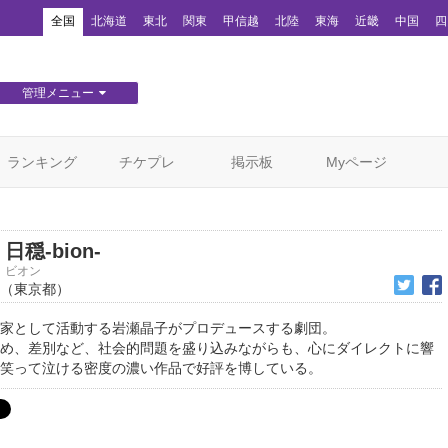
！
全国
北海道
東北
関東
甲信越
北陸
東海
近畿
中国
四
管理メニュー
団体WEBサイト管理
顧客管理
ランキング
チケプレ
掲示板
Myページ
日穏-bion-
ビオン
（東京都）
家として活動する岩瀬晶子がプロデュースする劇団。
め、差別など、社会的問題を盛り込みながらも、心にダイレクトに響
笑って泣ける密度の濃い作品で好評を博している。