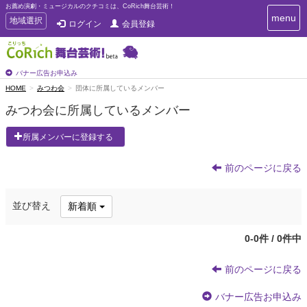
お薦め演劇・ミュージカルのクチコミは、CoRich舞台芸術！
T
menu
T
地域選択
ログイン
会員登録
o
o
g
g
g
g
l
l
バナー広告お申込み
e
e
HOME
みつわ会
団体に所属しているメンバー
n
n
a
みつわ会に所属しているメンバー
a
v
i
v
所属メンバーに登録する
g
i
a
g
t
前のページに戻る
a
i
t
o
n
i
並び替え
新着順
o
n
0-0件 / 0件中
前のページに戻る
バナー広告お申込み