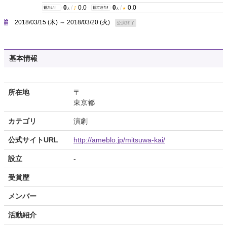
0
/
0.0
0
/
0.0
人
人
2018/03/15 (木) ～ 2018/03/20 (火)
公演終了
基本情報
所在地
〒
東京都
カテゴリ
演劇
公式サイトURL
http://ameblo.jp/mitsuwa-kai/
設立
-
受賞歴
メンバー
活動紹介