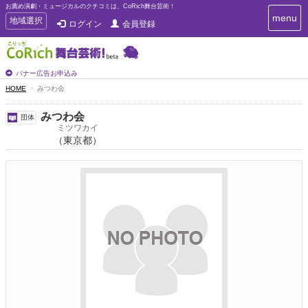
お薦め演劇・ミュージカルのクチコミは、CoRich舞台芸術！
T
menu
T
地域選択
ログイン
会員登録
o
o
g
g
g
g
l
l
バナー広告お申込み
e
e
HOME
みつわ会
n
n
a
a
v
みつわ会
団体
i
v
ミツワカイ
g
（東京都）
i
a
g
t
a
i
t
o
n
i
o
n